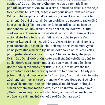
nepřipustí, že by něco takovýho mohlo bejt a v tom ideálním
případě se stane to: „No, tak si s nima jděte něco dělat, ale stejně je
to k ničemu.“ Musím říct, že téhle kategorie ubývá. fakt jich ubývá.
Pak je druhá skupina učitelů, kteří jsou, já jim říkám racionální, to
znamená, že oni si přiznají, že ten problém je a naprosto racionálně
ho s váma chtějí řešit. To znamená, že oni udělají to, na čem se
dohodneme, oni dokážou tu třídu pohlídat, oni dokážou tu třídu
sledovat, ale dokážou si rovněž držet určitý odstup. Těm já říkám
racionalisté. No a těch je tak třetina. No a bohužel pak je třetí
skupina, kterou já mám strašně rád, ale je mi jich strašně líto, a to
jsou záchranáři. To jsou učitelé, kteří mají pocit, že to musí vyřešit
úplně perfektně a musí to být úplně dokonalý a oni mi večír volají,
jak to ještě udělat a oni se tím trápí. A to jsou učitelé, kterým já
říkám, že páchají dobro. Oni se to snaží strašně vyřešit, strašně to
udělat dobře a pak se tím trápěj, ale voni vlastně tím pácháním
dobra nadělají víc škody než užitku. Ale já je mám strašně rád,
protože tam vidíte ten strašnej zápal pro to pomáhání. A tady já si
je beru někdy jako úplně zvlášť a říkám jim: „Ale prosím vás, to vaše
záchranářství musí mít svoje mantinely.“ A jsou třeba paní učitelky
na prvních stupních, kde se třeba provalí to ubližování nebo já tu
šikanu nemám moc rád to slovo, ale to ubližování. A vony říkají:
„Ale to není možný, že voni by to dělali, já tomu vůbec nechci věřit.“
A trápějí se s tím možná víc než ti rodiče těch agresorů.