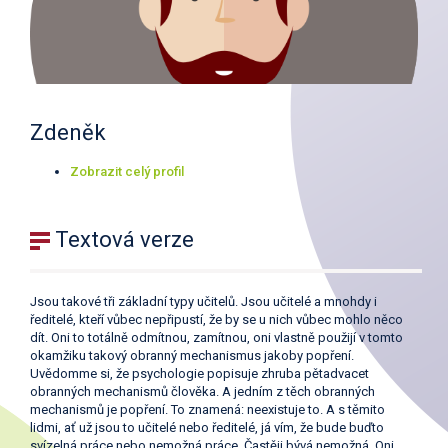
Zdeněk
Zobrazit celý profil
Textová verze
Jsou takové tři základní typy učitelů. Jsou učitelé a mnohdy i
ředitelé, kteří vůbec nepřipustí, že by se u nich vůbec mohlo něco
dít. Oni to totálně odmítnou, zamítnou, oni vlastně použijí v tomto
okamžiku takový obranný mechanismus jakoby popření.
Uvědomme si, že psychologie popisuje zhruba pětadvacet
obranných mechanismů člověka. A jedním z těch obranných
mechanismů je popření. To znamená: neexistuje to. A s těmito
lidmi, ať už jsou to učitelé nebo ředitelé, já vím, že bude buďto
svízelná práce nebo nemožná práce. Častěji bývá nemožná. Oni