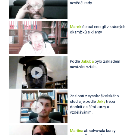
nevěděl rady
Marek
čerpal energii z krásných
okamžiků s klienty
Podle
Jakuba
bylo základem
navázáni vztahu
Znalosti z vysokoškolského
studia je podle
Jirky
třeba
doplnit dalšími kurzy a
vzděláváním.
Martina
absolvovala kurzy