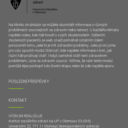
Na těchto stránkách se můžete dozvědět informace o různých
problémech souvisejících se zdravím nebo nemocí. U každého tématu
najdete videa, kde lidé hovoří o svých zkušenostech. Sdílením
zkušeností pacientů se web snaží pomáhat ostatním lidem
porozumět tomu, jaké to je mít zdravotní problémy. Jako první jsme
pro vás spustili modul Stárnutí, kde najdete informace o tom, jak
různí lidé prožívají stáří. I když samotné stáří není zdravotním
problémem, úzce se zdravím souvisí. Věříme, že vám tento modul
pomůže lépe pochopit tuto životní etapu nebo že zde najdete oporu.
POSLEDNÍ PŘÍSPĚVKY
KONTAKT
VÝZKUM REALIZUJE
Institut sociálního zdraví na UP v Olomouci (OUSHI)
Univerzitní 22, 771 11 Olomouc (korespondenční adresa)