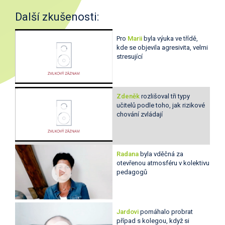
Další zkušenosti:
Pro
Marii
byla výuka ve třídě,
kde se objevila agresivita, velmi
stresující
Zdeněk
rozlišoval tři typy
učitelů podle toho, jak rizikové
chování zvládají
Radana
byla vděčná za
otevřenou atmosféru v kolektivu
pedagogů
Jardovi
pomáhalo probrat
případ s kolegou, když si