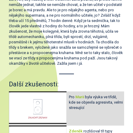
nemůže jednat, takhle se nemůže chovat, a že ten učitel v podstatě
je borec a má pravdu. Ale to je pro nějakýho agenta, nebo pro
nějakýho supermana, a ne pro normálního učitele, jo? Zvlášť když
třeba učí 15 předmětů, 7 hodin denně. Když je ta sedmička, tak to
člověk jede vlastně z hodiny do hodiny, a to je hrozný. Mám
zkušenost, že moje kolegyně, která byla zrovna těhotná, učila ve
třídě automechaniku, plná třída, byli sprostí, drzí, vulgárně,
posměšně i k jejímu těhotenství mluvili v hodinách. Ta chodila do
třídy s brekem, vyloženě jako snažila se samozřejmě se vybrečet o
přestávce a s propocenejma kruhama. Mně se to taky stalo, člověk
se vrací ze třídy s propocenýma kruhama pod paží. Jsou takový
okamžiky v životě učitelově. Zažila jsem i já.
Další zkušenosti:
Pro
Marii
byla výuka ve třídě,
kde se objevila agresivita, velmi
stresující
Zdeněk
rozlišoval tři typy