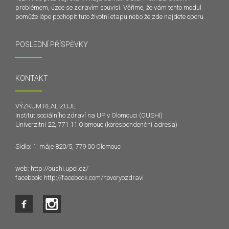
problémem, úzce se zdravím souvisí. Věříme, že vám tento modul
pomůže lépe pochopit tuto životní etapu nebo že zde najdete oporu.
POSLEDNÍ PŘÍSPĚVKY
KONTAKT
VÝZKUM REALIZUJE
Institut sociálního zdraví na UP v Olomouci (OUSHI)
Univerzitní 22, 771 11 Olomouc (korespondenční adresa)
Sídlo: 1. máje 820/5, 779 00 Olomouc
web:
http://oushi.upol.cz/
facebook:
http://facebook.com/hovoryozdravi