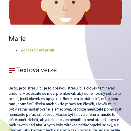
Marie
Zobrazit celý profil
Textová verze
Je to, je to stresující, je to opravdu stresující a člověk tam nerad
chodí a, v podstatě se musí přemlouvat, aby do té hodiny šel. Je to
rozdíl, jestli člověk vstupuje do třídy, která je přátelská, nebo jsou
tam „normální“ děcka anebo kde je tady ten člověk, Člověk musí
být vlastně nastartovanej a smečovat, protože nemůžete pořád řvát,
nemůžete pořád smečovat. Musíte být furt ve střehu a musíte to
ještě umět zlehčit, abyste ho ne zesměšnili, to není přesný, abyste
měli navrch nad ním. Aby to bylo zároveň pedagogický, lidský, ale
zároveň, aby každej z těch ostatních žáků poznal, že prostě takhle