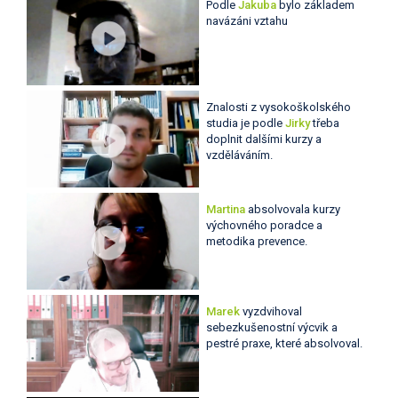
Podle
Jakuba
bylo základem
navázáni vztahu
Znalosti z vysokoškolského
studia je podle
Jirky
třeba
doplnit dalšími kurzy a
vzděláváním.
Martina
absolvovala kurzy
výchovného poradce a
metodika prevence.
Marek
vyzdvihoval
sebezkušenostní výcvik a
pestré praxe, které absolvoval.