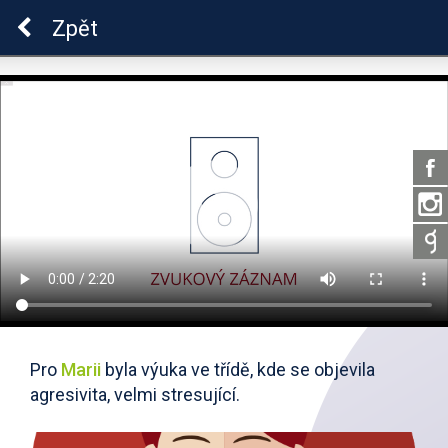
Škola dobrých vztahů
Zpět
Pro
Marii
byla výuka ve třídě, kde se objevila
agresivita, velmi stresující.