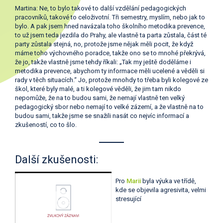
Martina: Ne, to bylo takové to další vzdělání pedagogických
pracovníků, takové to celoživotní. Tři semestry, myslím, nebo jak to
bylo. A pak jsem hned navázala toho školního metodika prevence,
to už jsem teda jezdila do Prahy, ale vlastně ta parta zůstala, část té
party zůstala stejná, no, protože jsme nějak měli pocit, že když
máme toho výchovného poradce, takže ono se to mnohé překrývá,
že jo, takže vlastně jsme tehdy říkali: „Tak my ještě doděláme i
metodika prevence, abychom ty informace měli ucelené a věděli si
rady v těch situacích.“ Jo, protože mnohdy to třeba byli kolegové ze
škol, které byly malé, a ti kolegové věděli, že jim tam nikdo
nepomůže, že na to budou sami, že nemají vlastně ten velký
pedagogický sbor nebo nemají to velké zázemí, a že vlastně na to
budou sami, takže jsme se snažili nasát co nejvíc informací a
zkušeností, co to šlo.
Další zkušenosti:
Pro
Marii
byla výuka ve třídě,
kde se objevila agresivita, velmi
stresující