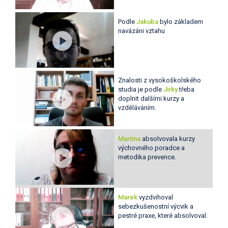
Podle
Jakuba
bylo základem
navázáni vztahu
Znalosti z vysokoškolského
studia je podle
Jirky
třeba
doplnit dalšími kurzy a
vzděláváním.
Martina
absolvovala kurzy
výchovného poradce a
metodika prevence.
Marek
vyzdvihoval
sebezkušenostní výcvik a
pestré praxe, které absolvoval.