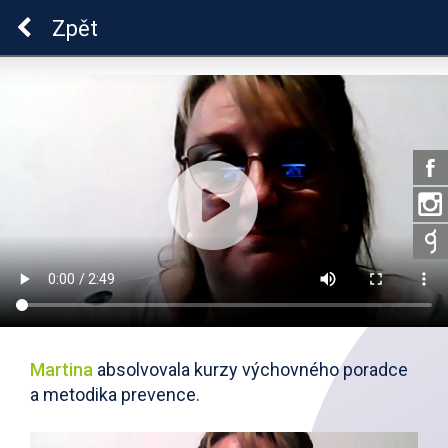
Škola dobrých vztahů
Zpět
Martina
absolvovala kurzy výchovného poradce
a metodika prevence.