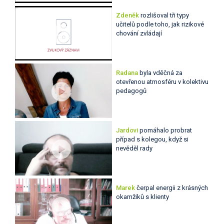
Zdeněk
rozlišoval tři typy
učitelů podle toho, jak rizikové
chování zvládají
Radana
byla vděčná za
otevřenou atmosféru v kolektivu
pedagogů
Jardovi
pomáhalo probrat
případ s kolegou, když si
nevěděl rady
Marek
čerpal energii z krásných
okamžiků s klienty