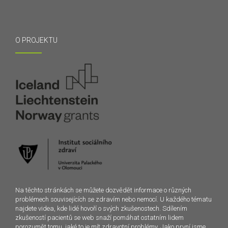
O PROJEKTU
Na těchto stránkách se můžete dozvědět informace o různých
problémech souvisejících se zdravím nebo nemocí. U každého tématu
najdete videa, kde lidé hovoří o svých zkušenostech. Sdílením
zkušeností pacientů se web snaží pomáhat ostatním lidem
porozumět tomu, jaké to je mít zdravotní problémy. Jako první jsme