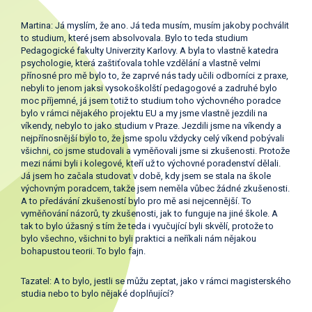
Martina: Já myslím, že ano. Já teda musím, musím jakoby pochválit
to studium, které jsem absolvovala. Bylo to teda studium
Pedagogické fakulty Univerzity Karlovy. A byla to vlastně katedra
psychologie, která zaštiťovala tohle vzdělání a vlastně velmi
přínosné pro mě bylo to, že zaprvé nás tady učili odborníci z praxe,
nebyli to jenom jaksi vysokoškolští pedagogové a zadruhé bylo
moc příjemné, já jsem totiž to studium toho výchovného poradce
bylo v rámci nějakého projektu EU a my jsme vlastně jezdili na
víkendy, nebylo to jako studium v Praze. Jezdili jsme na víkendy a
nejpřínosnější bylo to, že jsme spolu vždycky celý víkend pobývali
všichni, co jsme studovali a vyměňovali jsme si zkušenosti. Protože
mezi námi byli i kolegové, kteří už to výchovné poradenství dělali.
Já jsem ho začala studovat v době, kdy jsem se stala na škole
výchovným poradcem, takže jsem neměla vůbec žádné zkušenosti.
A to předávání zkušeností bylo pro mě asi nejcennější. To
vyměňování názorů, ty zkušenosti, jak to funguje na jiné škole. A
tak to bylo úžasný s tím že teda i vyučující byli skvělí, protože to
bylo všechno, všichni to byli praktici a neříkali nám nějakou
bohapustou teorii. To bylo fajn.
Tazatel: A to bylo, jestli se můžu zeptat, jako v rámci magisterského
studia nebo to bylo nějaké doplňující?