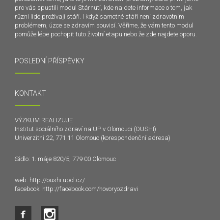
pro vás spustili modul Stárnutí, kde najdete informace o tom, jak
různí lidé prožívají stáří. I když samotné stáří není zdravotním
problémem, úzce se zdravím souvisí. Věříme, že vám tento modul
pomůže lépe pochopit tuto životní etapu nebo že zde najdete oporu.
POSLEDNÍ PŘÍSPĚVKY
KONTAKT
VÝZKUM REALIZUJE
Institut sociálního zdraví na UP v Olomouci (OUSHI)
Univerzitní 22, 771 11 Olomouc (korespondenční adresa)
Sídlo: 1. máje 820/5, 779 00 Olomouc
web:
http://oushi.upol.cz/
facebook:
http://facebook.com/hovoryozdravi