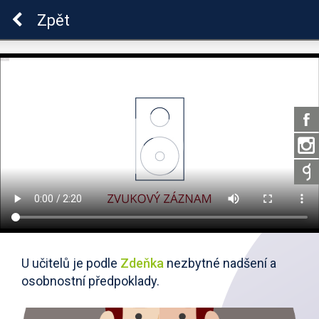
Škola dobrých vztahů
Zpět
U učitelů je podle
Zdeňka
nezbytné nadšení a
osobnostní předpoklady.