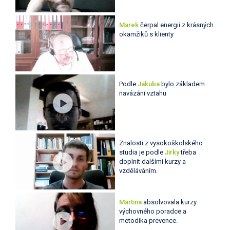
Marek
čerpal energii z krásných
okamžiků s klienty
Podle
Jakuba
bylo základem
navázáni vztahu
Znalosti z vysokoškolského
studia je podle
Jirky
třeba
doplnit dalšími kurzy a
vzděláváním.
Martina
absolvovala kurzy
výchovného poradce a
metodika prevence.