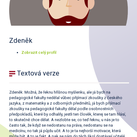
Zdeněk
Zobrazit celý profil
Textová verze
Zdeněk: Možná, že řeknu hříšnou myšlenku, ale já bych na
pedagogické fakulty nedělal vůbec přijímací zkoušky z českého
jazyka, z matematiky a z odborných předmětů, já bych přijímací
zkoušky na pedagogické fakulty dělal podle osobnostních
předpokladů, které by odhalily, jestli ten člověk, kterej se tam hlásí,
to skutečně chce dělat. A nezlobte se, co teď řeknu, u nás je to
často tak, že když se nedostanu na práva, nedostanu se na
medicínu, no tak já půjdu učit. A to je ta nejhorší motivace, která
může být. A to je fakt. A pak se nám do těch škol dostávají učitelé,