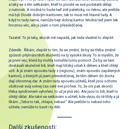
a taky se s tím setkávám, kteří to prostě ve své podstatě dělají
z nutnosti. A možná to bude teď znít pateticky, co řeknu, ale jestliže
má být člověk dobrým kantorem, tak to musí mít hlavně tady. A
když to tady nemá, nemůže bejt dobrej kantor. Možná teď jsem řek
hroznou věc, ale já jsem o tom přesvědčenej.
Tazatel: To já taky, akorát mě napadá, jak teda vlastně to zlepšit.
Zdeněk: Říkám, zlepšit to tím, že se změní, že by se třeba změnil
způsob přijímání těch studentů na ty vysoké školy. To si myslím, že
je první věc, která by mohla tomuhle tomu pomoct. Že by se tam
dostávali skutečně lidi, kteří mají blízký vztah k dětem a kteří chtějí
učit. A já znám spoustu tady z (regionu), znám spoustu zapálených
kantorů, u kterých já jsem přesvědčenej, že těm dětem do života
dají ohromnej dar. A znám tady spoustu učitelů, kteří jsou ochotni
obětovat svůj volnej čas celé své profesi. To, že oni pak skončí
třeba syndromem vyhoření, to už je jiná věc. Ale jsou to lidi, kteří to
chtějí dělat. Ale také se setkávám s učiteli, kde vlezu do té třídy a já
říkám: „Tebe to tak, chlape, nebaví.“ Ale jestliže to nebaví toho
učitele, nemůže to bavit i ty děti.
Další zkušenosti: