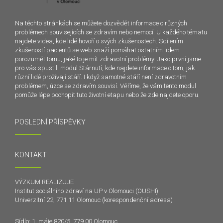
Na těchto stránkách se můžete dozvědět informace o různých
problémech souvisejících se zdravím nebo nemocí. U každého tématu
najdete videa, kde lidé hovoří o svých zkušenostech. Sdílením
zkušeností pacientů se web snaží pomáhat ostatním lidem
porozumět tomu, jaké to je mít zdravotní problémy. Jako první jsme
pro vás spustili modul Stárnutí, kde najdete informace o tom, jak
různí lidé prožívají stáří. I když samotné stáří není zdravotním
problémem, úzce se zdravím souvisí. Věříme, že vám tento modul
pomůže lépe pochopit tuto životní etapu nebo že zde najdete oporu.
POSLEDNÍ PŘÍSPĚVKY
KONTAKT
VÝZKUM REALIZUJE
Institut sociálního zdraví na UP v Olomouci (OUSHI)
Univerzitní 22, 771 11 Olomouc (korespondenční adresa)
Sídlo: 1. máje 820/5, 779 00 Olomouc