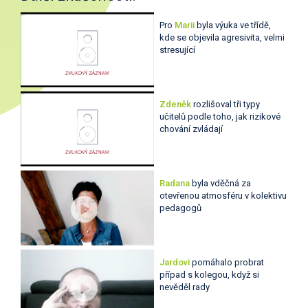
Pro
Marii
byla výuka ve třídě,
kde se objevila agresivita, velmi
stresující
Zdeněk
rozlišoval tři typy
učitelů podle toho, jak rizikové
chování zvládají
Radana
byla vděčná za
otevřenou atmosféru v kolektivu
pedagogů
Jardovi
pomáhalo probrat
případ s kolegou, když si
nevěděl rady