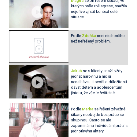
Magda
se při řešení situací, ve
kterých hrála roli agrese, snažila
nejdříve zjistit kontext celé
situace.
Podle
Zdeňka
není nic horšího
než neřešený problém.
Jakub
se s klienty snažil vždy
jednat narovinu a nic si
nenalhávat. Hovořil o důležitosti
dávat dětem a adolescentům
jistotu, že vše je řešitelné.
Podle
Marka
se řešení závažné
šikany neobejde bez práce se
skupinou. Často se ale
zapomíná na individuální práci s
jednotlivými aktéry.