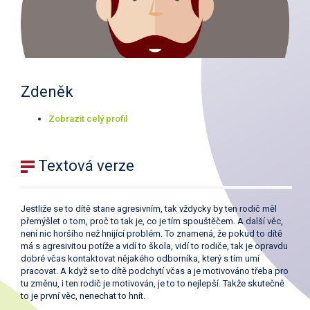
Zdeněk
Zobrazit celý profil
Textová verze
Jestliže se to dítě stane agresivním, tak vždycky by ten rodič měl
přemýšlet o tom, proč to tak je, co je tím spouštěčem. A další věc,
není nic horšího než hnijící problém. To znamená, že pokud to dítě
má s agresivitou potíže a vidí to škola, vidí to rodiče, tak je opravdu
dobré včas kontaktovat nějakého odborníka, který s tím umí
pracovat. A když se to dítě podchytí včas a je motivováno třeba pro
tu změnu, i ten rodič je motivován, je to to nejlepší. Takže skutečně
to je první věc, nenechat to hnít.