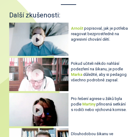
Další zkušenosti:
Arnošt
popisoval, jak je potřeba
reagovat bezprostředně na
agresivní chování dětí.
Pokud učiteli někdo nahlásí
podezření na šikanu, je podle
Marka
důležité, aby si pedagog
všechno podrobně zapsal.
Pro řešení agrese u žáků byla
podle
Martiny
přínosná setkání
s rodiči nebo výchovná komise.
Dlouhodobou šikanu ve