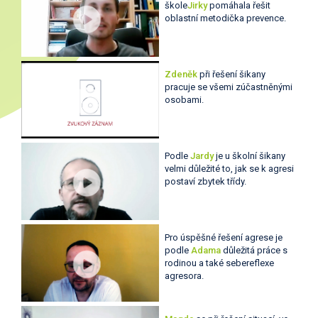
škole
Jirky
pomáhala řešit
oblastní metodička prevence.
Zdeněk
při řešení šikany
pracuje se všemi zúčastněnými
osobami.
Podle
Jardy
je u školní šikany
velmi důležité to, jak se k agresi
postaví zbytek třídy.
Pro úspěšné řešení agrese je
podle
Adama
důležitá práce s
rodinou a také sebereflexe
agresora.