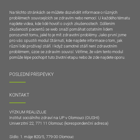
Na těchto stránkách se můžete dozvědět informace o různých
problémech souvisejících se zdravím nebo nemocí. U každého tématu
najdete videa, kde lidé hovoří o svých zkušenostech. Sdílením
zkušeností pacientů se web snaží pomáhat ostatním lidem
porozumět tomu, jaké to je mít zdravotní problémy. Jako první jsme
pro vás spustili modul Stárnutí, kde najdete informace o tom, jak
různí lidé prožívají stáří. I když samotné stáří není zdravotním
problémem, úzce se zdravím souvisí. Věříme, že vám tento modul
pomůže lépe pochopit tuto životní etapu nebo že zde najdete oporu.
POSLEDNÍ PŘÍSPĚVKY
KONTAKT
VÝZKUM REALIZUJE
Institut sociálního zdraví na UP v Olomouci (OUSHI)
Univerzitní 22, 771 11 Olomouc (korespondenční adresa)
Sídlo: 1. máje 820/5, 779 00 Olomouc