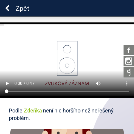
Škola dobrých vztahů
Zpět
Podle
Zdeňka
není nic horšího než neřešený
problém.