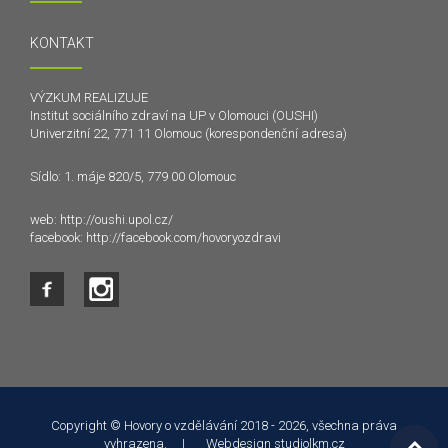
KONTAKT
VÝZKUM REALIZUJE
Institut sociálního zdraví na UP v Olomouci (OUSHI)
Univerzitní 22, 771 11 Olomouc (korespondenční adresa)
Sídlo: 1. máje 820/5, 779 00 Olomouc
web:
http://oushi.upol.cz/
facebook:
http://facebook.com/hovoryozdravi
Tento web používá k poskytování služeb a analýze
návštěvnosti soubory cookie. Používáním tohoto webu s tím
souhlasíte.
Copyright © Hovory o vzdělávání 2018 - 2026, všechna práva
vyhrazena. | Webdesign
studiolkm.cz
Souhlasím