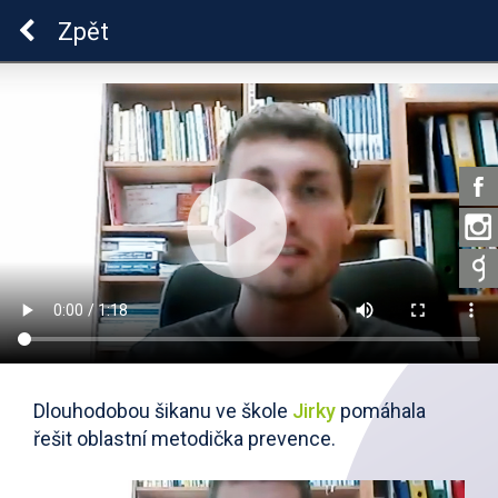
Škola dobrých vztahů
Zpět
Dlouhodobou šikanu ve škole
Jirky
pomáhala
řešit oblastní metodička prevence.