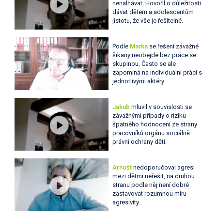
nenalhávat. Hovořil o důležitosti
dávat dětem a adolescentům
jistotu, že vše je řešitelné.
Podle
Marka
se řešení závažné
šikany neobejde bez práce se
skupinou. Často se ale
zapomíná na individuální práci s
jednotlivými aktéry.
Jakub
mluvil v souvislosti se
závažnými případy o riziku
špatného hodnocení ze strany
pracovníků orgánu sociálně
právní ochrany dětí.
Arnošt
nedoporučoval agresi
mezi dětmi neřešit, na druhou
stranu podle něj není dobré
zastavovat rozumnou míru
agresivity.