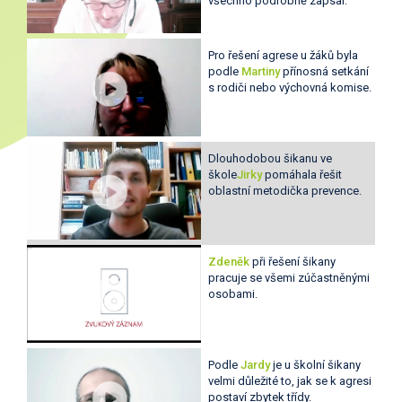
všechno podrobně zapsal.
Pro řešení agrese u žáků byla
podle
Martiny
přínosná setkání
s rodiči nebo výchovná komise.
Dlouhodobou šikanu ve
škole
Jirky
pomáhala řešit
oblastní metodička prevence.
Zdeněk
při řešení šikany
pracuje se všemi zúčastněnými
osobami.
Podle
Jardy
je u školní šikany
velmi důležité to, jak se k agresi
postaví zbytek třídy.