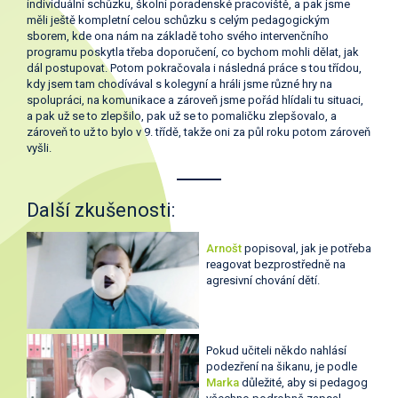
individuální schůzku, školní poradenské pracoviště, a pak jsme
měli ještě kompletní celou schůzku s celým pedagogickým
sborem, kde ona nám na základě toho svého intervenčního
programu poskytla třeba doporučení, co bychom mohli dělat, jak
dál postupovat. Potom pokračovala i následná práce s tou třídou,
kdy jsem tam chodívával s kolegyní a hráli jsme různé hry na
spolupráci, na komunikace a zároveň jsme pořád hlídali tu situaci,
a pak už se to zlepšilo, pak už se to pomaličku zlepšovalo, a
zároveň to už to bylo v 9. třídě, takže oni za půl roku potom zároveň
vyšli.
Další zkušenosti:
Arnošt
popisoval, jak je potřeba
reagovat bezprostředně na
agresivní chování dětí.
Pokud učiteli někdo nahlásí
podezření na šikanu, je podle
Marka
důležité, aby si pedagog