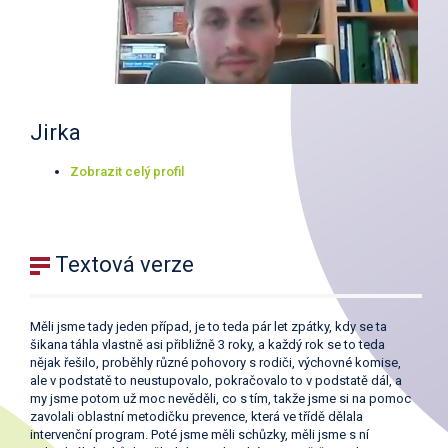
Jirka
Zobrazit celý profil
Textová verze
Měli jsme tady jeden případ, je to teda pár let zpátky, kdy se ta
šikana táhla vlastně asi přibližně 3 roky, a každý rok se to teda
nějak řešilo, proběhly různé pohovory s rodiči, výchovné komise,
ale v podstatě to neustupovalo, pokračovalo to v podstatě dál, a
my jsme potom už moc nevěděli, co s tím, takže jsme si na pomoc
zavolali oblastní metodičku prevence, která ve třídě dělala
intervenční program. Poté jsme měli schůzky, měli jsme s ní