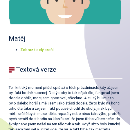
Matěj
Zobrazit celý profil
Textová verze
Ten kritický moment přišel spíš až o těch prázdninách, kdy už jsem
byl fakt hodně hubenej. Do tý doby to tak nějak šlo, fungoval jsem
docela dobře, moc jsem sportoval, všechno. Ale u tý bulimie to
bylo daleko horší a měl jsem jako štěstí docela, že to bylo na konci
toho čtvrťáku a že jsem fakt poctivě chodil do školy, jinak bych
měl… určitě bych musel dělat reparáty nebo něco takovýho, protože
bych neměl dost hodin na klasifikaci, že jsem třeba vůbec nešel do
školy nebo jsem nešel na ten tělocvik a tak. Když už to bylo kritický,
tak jsem tam šel a učitel viděl, že mi je fakt blbě, tak mě třeba