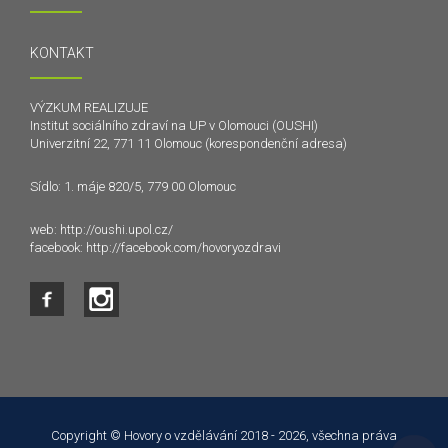
KONTAKT
VÝZKUM REALIZUJE
Institut sociálního zdraví na UP v Olomouci (OUSHI)
Univerzitní 22, 771 11 Olomouc (korespondenční adresa)
Sídlo: 1. máje 820/5, 779 00 Olomouc
web:
http://oushi.upol.cz/
facebook:
http://facebook.com/hovoryozdravi
Tento web používá k poskytování služeb a analýze
návštěvnosti soubory cookie. Používáním tohoto webu s tím
souhlasíte.
Copyright © Hovory o vzdělávání 2018 - 2026, všechna práva