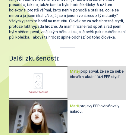
posadil a, tak no, takže tam to bylo hodně kritický. A už i ten
kolektiv si prostě všímal, že to není v pohodě a ptali se, co je se
mnou a já jsem říkal: „No, já jsem jenom ve stresu z tý maturity.“
Vždycky jsem to hodil na maturitu. Člověk se za sebe hrozně stydí,
protože fakt vypadá hrozně. Já mám hrozně rád sport a rád jsem
byl v něčem první, v nějakým běhu a tak, a člověk pak neuběhne ani
půl kolečka. Taková ta hrdost úplně odchází od toho člověka.
Další zkušenosti:
Matěj
popisoval, že se za sebe
člověk v akutní fázi PPP stydí.
Marii
projevy PPP ovlivňovaly
náladu.