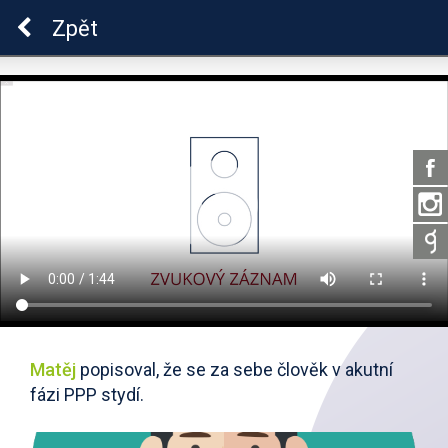
Škola dobrých vztahů
Zpět
Matěj
popisoval, že se za sebe člověk v akutní
fázi PPP stydí.