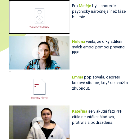
Pro
Matěje
byla anorexie
psychicky náročnější než fáze
bulimie.
Helena
věřila, že díky sdílení
svých emocí pomoci prevenci
PPP.
Emma
popisovala, depresi i
krizové situace, když se snažila
zhubnout.
Kateřina
se v akutní fázi PPP
cítila neustále náladová,
protivná a podrážděná.