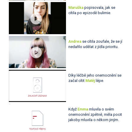
Maruška
popisovala, jak se
cítila po epizodě bulimie.
Andrea
se cítila zoufale, že se jí
nedařilo udělat z jídla prioritu.
Díky léčbě jeho onemocnění se
začal cítit
Matěj
lépe.
Když
Emma
mluvila o svém
onemocnění zpětně, měla pocit
jakoby mluvila o někom jiným.