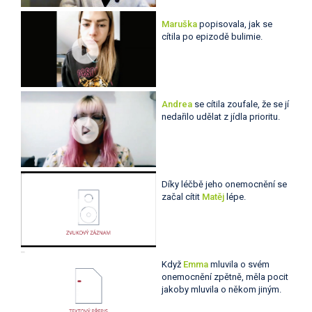
Maruška
popisovala, jak se
cítila po epizodě bulimie.
Andrea
se cítila zoufale, že se jí
nedařilo udělat z jídla prioritu.
Díky léčbě jeho onemocnění se
začal cítit
Matěj
lépe.
Když
Emma
mluvila o svém
onemocnění zpětně, měla pocit
jakoby mluvila o někom jiným.