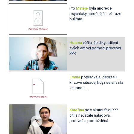
Pro
Matěje
byla anorexie
psychicky náročnější než fáze
bulimie.
Helena
věřila, že díky sdílení
svých emocí pomoci prevenci
PPP.
Emma
popisovala, depresi i
krizové situace, když se snažila
zhubnout.
Kateřina
se v akutní fázi PPP
cítila neustále náladová,
protivná a podrážděná.