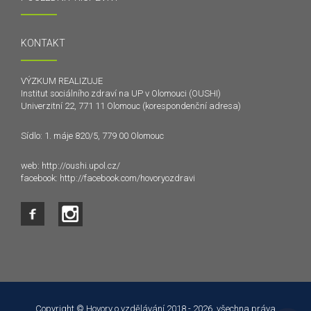
KONTAKT
VÝZKUM REALIZUJE
Institut sociálního zdraví na UP v Olomouci (OUSHI)
Univerzitní 22, 771 11 Olomouc (korespondenční adresa)
Sídlo: 1. máje 820/5, 779 00 Olomouc
web:
http://oushi.upol.cz/
facebook:
http://facebook.com/hovoryozdravi
Tento web používá k poskytování služeb a analýze
návštěvnosti soubory cookie. Používáním tohoto webu s tím
souhlasíte.
Copyright © Hovory o vzdělávání 2018 - 2026, všechna práva