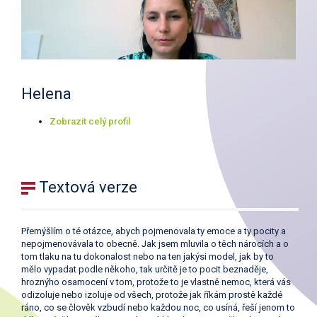
Helena
Zobrazit celý profil
Textová verze
Přemýšlím o té otázce, abych pojmenovala ty emoce a ty pocity a
nepojmenovávala to obecně. Jak jsem mluvila o těch nárocích a o
tom tlaku na tu dokonalost nebo na ten jakýsi model, jak by to
mělo vypadat podle někoho, tak určitě je to pocit beznaděje,
hroznýho osamocení v tom, protože to je vlastně nemoc, která vás
odizoluje nebo izoluje od všech, protože jak říkám prostě každé
ráno, co se člověk vzbudí nebo každou noc, co usíná, řeší jenom to