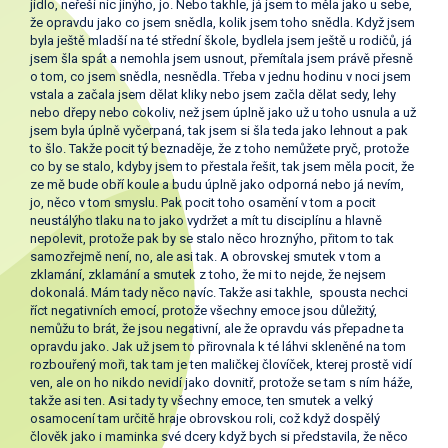
jídlo, neřeší nic jinýho, jo. Nebo takhle, já jsem to měla jako u sebe,
že opravdu jako co jsem snědla, kolik jsem toho snědla. Když jsem
byla ještě mladší na té střední škole, bydlela jsem ještě u rodičů, já
jsem šla spát a nemohla jsem usnout, přemítala jsem právě přesně
o tom, co jsem snědla, nesnědla. Třeba v jednu hodinu v noci jsem
vstala a začala jsem dělat kliky nebo jsem začla dělat sedy, lehy
nebo dřepy nebo cokoliv, než jsem úplně jako už u toho usnula a už
jsem byla úplně vyčerpaná, tak jsem si šla teda jako lehnout a pak
to šlo. Takže pocit tý beznaděje, že z toho nemůžete pryč, protože
co by se stalo, kdyby jsem to přestala řešit, tak jsem měla pocit, že
ze mě bude obří koule a budu úplně jako odporná nebo já nevím,
jo, něco v tom smyslu. Pak pocit toho osamění v tom a pocit
neustálýho tlaku na to jako vydržet a mít tu disciplínu a hlavně
nepolevit, protože pak by se stalo něco hroznýho, přitom to tak
samozřejmě není, no, ale asi tak. A obrovskej smutek v tom a
zklamání, zklamání a smutek z toho, že mi to nejde, že nejsem
dokonalá. Mám tady něco navíc. Takže asi takhle, spousta nechci
říct negativních emocí, protože všechny emoce jsou důležitý,
nemůžu to brát, že jsou negativní, ale že opravdu vás přepadne ta
opravdu jako. Jak už jsem to přirovnala k té láhvi skleněné na tom
rozbouřený moři, tak tam je ten maličkej človíček, kterej prostě vidí
ven, ale on ho nikdo nevidí jako dovnitř, protože se tam s ním háže,
takže asi ten. Asi tady ty všechny emoce, ten smutek a velký
osamocení tam určitě hraje obrovskou roli, což když dospělý
člověk jako i maminka své dcery když bych si představila, že něco