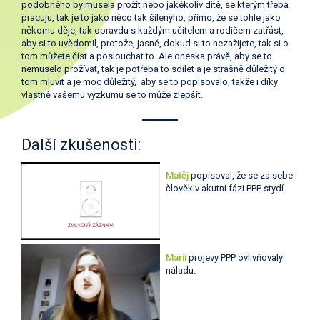
podobného by musela prožít nebo jakékoliv dítě, se kterým třeba
pracuju, tak je to jako něco tak šílenýho, přímo, že se tohle jako
někomu děje, tak opravdu s každým učitelem a rodičem zatřást,
aby si to uvědomil, protože, jasně, dokud si to nezažijete, tak si o
tom můžete číst a poslouchat to. Ale dneska právě, aby se to
nemuselo prožívat, tak je potřeba to sdílet a je strašně důležitý o
tom mluvit a je moc důležitý, aby se to popisovalo, takže i díky
vlastně vašemu výzkumu se to může zlepšit.
Další zkušenosti:
Matěj
popisoval, že se za sebe
člověk v akutní fázi PPP stydí.
Marii
projevy PPP ovlivňovaly
náladu.