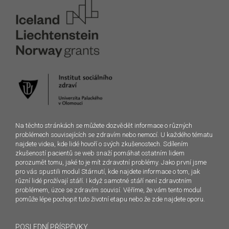
Na těchto stránkách se můžete dozvědět informace o různých
problémech souvisejících se zdravím nebo nemocí. U každého tématu
najdete videa, kde lidé hovoří o svých zkušenostech. Sdílením
zkušeností pacientů se web snaží pomáhat ostatním lidem
porozumět tomu, jaké to je mít zdravotní problémy. Jako první jsme
pro vás spustili modul Stárnutí, kde najdete informace o tom, jak
různí lidé prožívají stáří. I když samotné stáří není zdravotním
problémem, úzce se zdravím souvisí. Věříme, že vám tento modul
pomůže lépe pochopit tuto životní etapu nebo že zde najdete oporu.
POSLEDNÍ PŘÍSPĚVKY