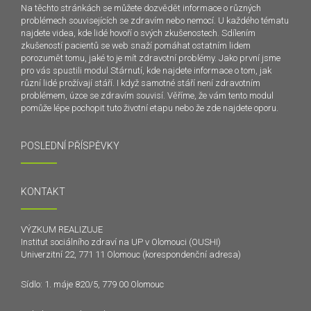
Na těchto stránkách se můžete dozvědět informace o různých
problémech souvisejících se zdravím nebo nemocí. U každého tématu
najdete videa, kde lidé hovoří o svých zkušenostech. Sdílením
zkušeností pacientů se web snaží pomáhat ostatním lidem
porozumět tomu, jaké to je mít zdravotní problémy. Jako první jsme
pro vás spustili modul Stárnutí, kde najdete informace o tom, jak
různí lidé prožívají stáří. I když samotné stáří není zdravotním
problémem, úzce se zdravím souvisí. Věříme, že vám tento modul
pomůže lépe pochopit tuto životní etapu nebo že zde najdete oporu.
POSLEDNÍ PŘÍSPĚVKY
KONTAKT
VÝZKUM REALIZUJE
Institut sociálního zdraví na UP v Olomouci (OUSHI)
Univerzitní 22, 771 11 Olomouc (korespondenční adresa)
Sídlo: 1. máje 820/5, 779 00 Olomouc