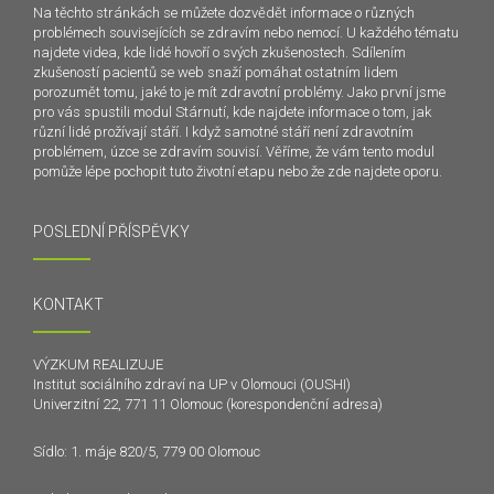
Na těchto stránkách se můžete dozvědět informace o různých
problémech souvisejících se zdravím nebo nemocí. U každého tématu
najdete videa, kde lidé hovoří o svých zkušenostech. Sdílením
zkušeností pacientů se web snaží pomáhat ostatním lidem
porozumět tomu, jaké to je mít zdravotní problémy. Jako první jsme
pro vás spustili modul Stárnutí, kde najdete informace o tom, jak
různí lidé prožívají stáří. I když samotné stáří není zdravotním
problémem, úzce se zdravím souvisí. Věříme, že vám tento modul
pomůže lépe pochopit tuto životní etapu nebo že zde najdete oporu.
POSLEDNÍ PŘÍSPĚVKY
KONTAKT
VÝZKUM REALIZUJE
Institut sociálního zdraví na UP v Olomouci (OUSHI)
Univerzitní 22, 771 11 Olomouc (korespondenční adresa)
Sídlo: 1. máje 820/5, 779 00 Olomouc