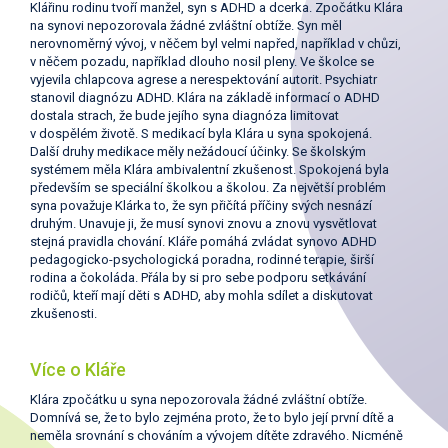
Klářinu rodinu tvoří manžel, syn s ADHD a dcerka. Zpočátku Klára
na synovi nepozorovala žádné zvláštní obtíže. Syn měl
nerovnoměrný vývoj, v něčem byl velmi napřed, například v chůzi,
v něčem pozadu, například dlouho nosil pleny. Ve školce se
vyjevila chlapcova agrese a nerespektování autorit. Psychiatr
stanovil diagnózu ADHD. Klára na základě informací o ADHD
dostala strach, že bude jejího syna diagnóza limitovat
v dospělém životě. S medikací byla Klára u syna spokojená.
Další druhy medikace měly nežádoucí účinky. Se školským
systémem měla Klára ambivalentní zkušenost. Spokojená byla
především se speciální školkou a školou. Za největší problém
syna považuje Klárka to, že syn přičítá příčiny svých nesnází
druhým. Unavuje ji, že musí synovi znovu a znovu vysvětlovat
stejná pravidla chování. Kláře pomáhá zvládat synovo ADHD
pedagogicko-psychologická poradna, rodinné terapie, širší
rodina a čokoláda. Přála by si pro sebe podporu setkávání
rodičů, kteří mají děti s ADHD, aby mohla sdílet a diskutovat
zkušenosti.
Více o Kláře
Klára zpočátku u syna nepozorovala žádné zvláštní obtíže.
Domnívá se, že to bylo zejména proto, že to bylo její první dítě a
neměla srovnání s chováním a vývojem dítěte zdravého. Nicméně