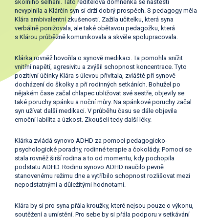
školního selhání. Tato ředitelova domněnka se naštěstí
nevyplnila a Klárčin syn si drží dobrý prospěch. S pedagogy měla
Klára ambivalentní zkušenosti. Zažila učitelku, která syna
verbálně ponižovala, ale také obětavou pedagožku, která
s Klárou průběžně komunikovala a skvěle spolupracovala.
Klárka rovněž hovořila o synově medikaci. Ta pomohla snížit
vnitřní napětí, agresivitu a zvýšil schopnost koncentrace. Tyto
pozitivní účinky Klára s úlevou přivítala, zvláště při synově
docházení do školky a při rodinných setkáních. Bohužel po
nějakém čase začal chlapec ubližovat své sestře, objevily se
také poruchy spánku a noční můry. Na spánkové poruchy začal
syn užívat další medikaci. V průběhu času se dále objevila
emoční labilita a úzkost. Zkoušeli tedy další léky.
Klárka zvládá synovo ADHD za pomoci pedagogicko-
psychologické poradny, rodinné terapie a čokolády. Pomocí se
stala rovněž širší rodina a to od momentu, kdy pochopila
podstatu ADHD. Rodinu synovo ADHD naučilo pevně
stanovenému režimu dne a vytříbilo schopnost rozlišovat mezi
nepodstatnými a důležitými hodnotami.
Klára by si pro syna přála kroužky, které nejsou pouze o výkonu,
soutěžení a umístění. Pro sebe by si přála podporu v setkávání