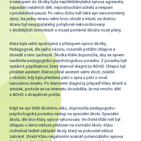
s nástupem do školky byla nepřehlédnutelná synova agresivita,
napadání ostatních dětí, neposlouchání učitelů a nespaní
v poobědové pauze. Po celou dobu měl také syn nerovnoměrný
vývoj. Na jednu stranu velmi brzo chodil a mluvil, na druhou
stranu byl nevyzpytatelný, pohybově nekoordinovaný
v složitějších činnostech a musel poměrně dlouho nosit pleny.
Klára byla velmi spokojená s přístupem synovi školky.
Pedagogové, dle jejího názoru, rozuměli potížím chlapce a
dovedli s nimi zacházet. Školka Kláře doporučila, aby se synem
navštívila pedagogicko-psychologickou poradnu. Z poradny byli
vysláni k psychiatrovi, který stanovil diagnózu ADHD. Chlapci byl
přidělen asistent. Klárce přišel asistent velmi vhod, zvláště
v období, kdy byla přetížena péčí o syna a péčí o nově
narozenou dcerku. Po stanovení diagnózy přepadl Kláru strach a
smutek, protože se na internetu dozvěděla, že má mnoho dětí
s ADHD v dospělosti potíže.
Když se syn blížil školnímu věku, doporučila pedagogicko-
psychologická poradna nástup na speciální školu. Speciální
škola, dle slov Kláry, synovi vyhovovala. Ve čtvrté třídě měl být
chlapec v rámci inkluze přeřazen na normální školu. Kláru
rozhněval ředitel základní školy, který se pokoušel inkluzi
zabránit. Strašil Kláru negativními scénáři potenciálního synova