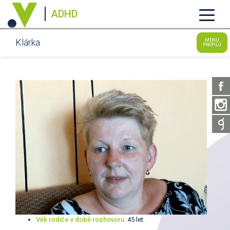
ADHD
Klárka
MENU
PROFILŮ
Věk rodiče v době rozhovoru:
45 let