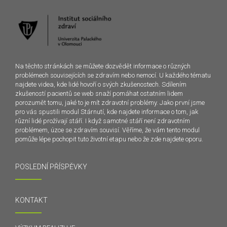
Na těchto stránkách se můžete dozvědět informace o různých
problémech souvisejících se zdravím nebo nemocí. U každého tématu
najdete videa, kde lidé hovoří o svých zkušenostech. Sdílením
zkušeností pacientů se web snaží pomáhat ostatním lidem
porozumět tomu, jaké to je mít zdravotní problémy. Jako první jsme
pro vás spustili modul Stárnutí, kde najdete informace o tom, jak
různí lidé prožívají stáří. I když samotné stáří není zdravotním
problémem, úzce se zdravím souvisí. Věříme, že vám tento modul
pomůže lépe pochopit tuto životní etapu nebo že zde najdete oporu.
POSLEDNÍ PŘÍSPĚVKY
KONTAKT