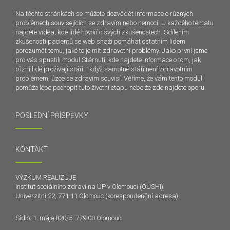
Na těchto stránkách se můžete dozvědět informace o různých
problémech souvisejících se zdravím nebo nemocí. U každého tématu
najdete videa, kde lidé hovoří o svých zkušenostech. Sdílením
zkušeností pacientů se web snaží pomáhat ostatním lidem
porozumět tomu, jaké to je mít zdravotní problémy. Jako první jsme
pro vás spustili modul Stárnutí, kde najdete informace o tom, jak
různí lidé prožívají stáří. I když samotné stáří není zdravotním
problémem, úzce se zdravím souvisí. Věříme, že vám tento modul
pomůže lépe pochopit tuto životní etapu nebo že zde najdete oporu.
POSLEDNÍ PŘÍSPĚVKY
KONTAKT
VÝZKUM REALIZUJE
Institut sociálního zdraví na UP v Olomouci (OUSHI)
Univerzitní 22, 771 11 Olomouc (korespondenční adresa)
Sídlo: 1. máje 820/5, 779 00 Olomouc