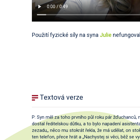
Použití fyzické síly na syna
Julie
nefungoval
Textová verze
P: Syn měl za toho prvního půl roku pár žďuchanců, n
dostal ředitelskou důtku, a to bylo napadení asistent
zezadu,, něco mu stokrát řekla, že má udělat, on stokr
ten telefon, přece hrát a „Nachystej si věci, běž se v