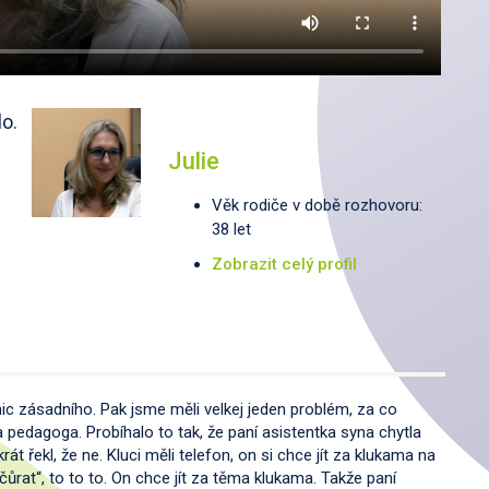
o.
Julie
Věk rodiče v době rozhovoru:
38 let
Zobrazit celý profil
ic zásadního. Pak jsme měli velkej jeden problém, za co
a pedagoga. Probíhalo to tak, že paní asistentka syna chytla
át řekl, že ne. Kluci měli telefon, on si chce jít za klukama na
yčůrat“, to to to. On chce jít za těma klukama. Takže paní