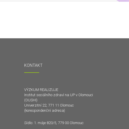
KONTAKT
VÝZKUM REALIZUJE
Institut sociálního zdraví na UP v Olomouci
(OUSHI)
Univerzitní 22, 771 11 Olomouc
(korespondenční adresa)
Sídlo: 1. máje 820/5, 779 00 Olomouc