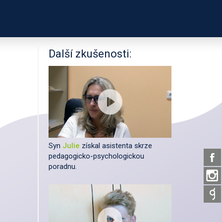
PODPOŘTE NÁS
É ODKAZY
O PROJEKTU
Další zkušenosti:
Syn
Julie
získal asistenta skrze
pedagogicko-psychologickou
poradnu.