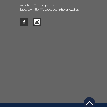
web:
http://oushi.upol.cz/
facebook:
http://facebook.com/hovoryozdravi