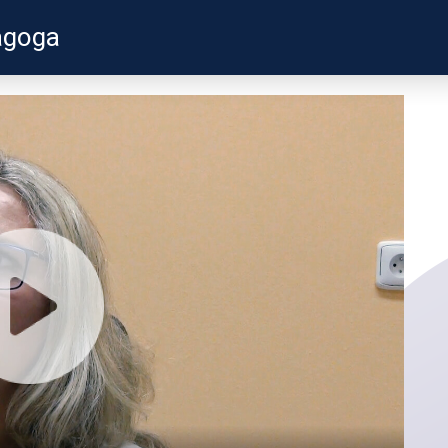
agoga
ZKUŠENOSTI
PROFILY ÚČASTNÍKŮ
UŽITEČN