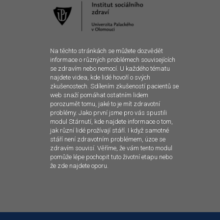
Na těchto stránkách se můžete dozvědět
informace o různých problémech souvisejících
se zdravím nebo nemocí. U každého tématu
najdete videa, kde lidé hovoří o svých
zkušenostech. Sdílením zkušeností pacientů se
web snaží pomáhat ostatním lidem
porozumět tomu, jaké to je mít zdravotní
problémy. Jako první jsme pro vás spustili
modul Stárnutí, kde najdete informace o tom,
jak různí lidé prožívají stáří. I když samotné
stáří není zdravotním problémem, úzce se
zdravím souvisí. Věříme, že vám tento modul
pomůže lépe pochopit tuto životní etapu nebo
že zde najdete oporu.