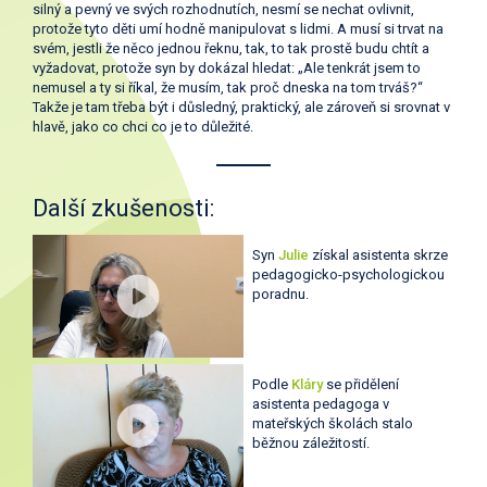
silný a pevný ve svých rozhodnutích, nesmí se nechat ovlivnit,
protože tyto děti umí hodně manipulovat s lidmi. A musí si trvat na
svém, jestli že něco jednou řeknu, tak, to tak prostě budu chtít a
vyžadovat, protože syn by dokázal hledat: „Ale tenkrát jsem to
nemusel a ty si říkal, že musím, tak proč dneska na tom trváš?“
Takže je tam třeba být i důsledný, praktický, ale zároveň si srovnat v
hlavě, jako co chci co je to důležité.
Další zkušenosti:
Syn
Julie
získal asistenta skrze
pedagogicko-psychologickou
poradnu.
Podle
Kláry
se přidělení
asistenta pedagoga v
mateřských školách stalo
běžnou záležitostí.