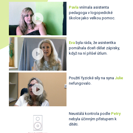
Pavla
vnímala asistenta
pedagoga v logopedické
školce jako velkou pomoc.
Eva
byla ráda, že asistentka
pomáhala dceři dělat zápisky,
když na ní přišel útlum.
Použití fyzické síly na syna
Julie
nefungovalo.
Neustálá kontrola podle
Petry
nebyla účinným přístupem k
dítěti.