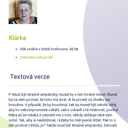
Klárka
Věk rodiče v době rozhovoru: 45 let
Zobrazit celý profil
Textová verze
P: Musí být strašně empatický, musel by s ním hodně mluvit. Musel
by na něm poznat, že toho má dost. A že prostě za chvilku asi
bouchne. V případě, že by bouchnul, tak by musel být natolik silný,
aby ho nekompromisně odtáhl, nebo odvedl z té místnosti, počkal
třeba až se vzteká a zabránil mu v tom, někdy ubližuje také sám
sobě. Tak, aby si neubližoval, i kdyby ho měl pevně držet. Pak to s
ním probral v klidu, jo? Takže musí být strašně empatický. Zároveň