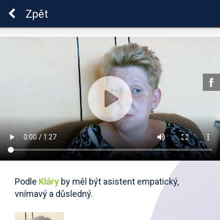
ADHD
Zpět
Podle
Kláry
by měl být asistent empatický,
vnímavý a důsledný.