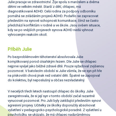
Julie pracuje ve zdravotnictví. Žije spolu s manželem a dvěma
dětmi ve velkém městě. Starší z dětí, chlapec, má
diagnostikované ADHD. Celá rodina za podpory odborníku
pomáhá se zvládáním projevů ADHD. Podařilo se zapracovat
především na synově schopnosti komunikace, čímž se často
předchází konfliktům v rodině a ve škole. Jsou ovšem situace,
kdy se po vnějších projevech synova ADHD nedá vyhnout
vyhroceným reakcím okolí.
Příběh Julie
Po bezproblémovém těhotenství absolvovala Julie
komplikovaný porod císařským řezem. Dle Julie se chlapec
nejprve vyvíjel jako běžné zdravé dítě. Pouze vyžadoval zvýšenou
pozornost. V batolecím období si Julie všimla, že se syn při hře
na pískovišti chová jinak než ostatní děti. Špatně se zapojoval
do kolektivu, byl neposlušný a občas nezvladatelný.
V necelých třech letech nastoupil chlapec do školky. Julie
zaregistrovala, že si její syn v tomto období začal razantně
vynucovat pozornost. Pro Julii byly zatěžující především synovi
agresivní projevy. Učitelky ze školky doporučily absolvovat
vyšetření v pedagogicko-psychologické poradně. Z vyšetření u
psycholožky, se ukázalo, že má chlapec nadprůměrnou