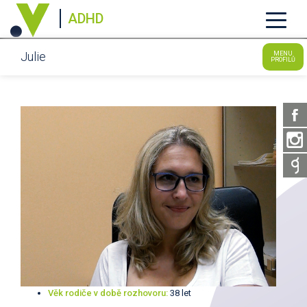
ADHD
Julie
MENU
PROFILŮ
Věk rodiče v době rozhovoru:
38 let