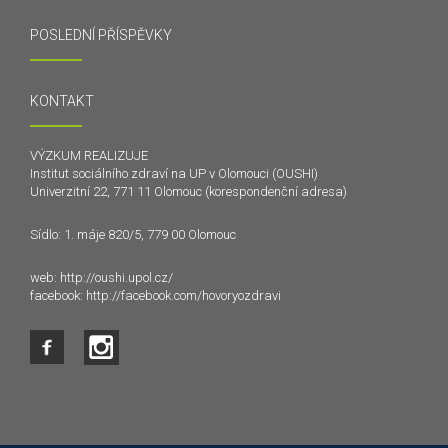
POSLEDNÍ PŘÍSPĚVKY
KONTAKT
VÝZKUM REALIZUJE
Institut sociálního zdraví na UP v Olomouci (OUSHI)
Univerzitní 22, 771 11 Olomouc (korespondenční adresa)
Sídlo: 1. máje 820/5, 779 00 Olomouc
web:
http://oushi.upol.cz/
facebook:
http://facebook.com/hovoryozdravi
Tento web používá k poskytování služeb a analýze