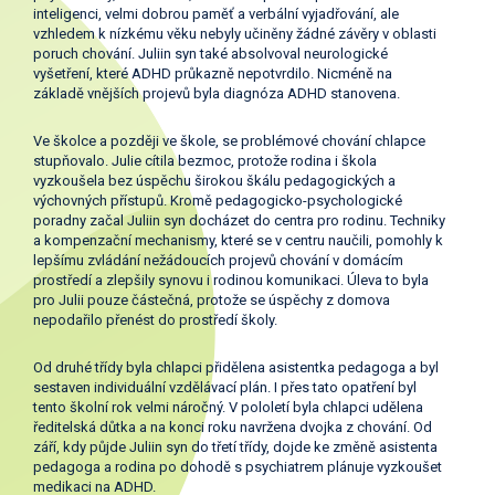
inteligenci, velmi dobrou paměť a verbální vyjadřování, ale
vzhledem k nízkému věku nebyly učiněny žádné závěry v oblasti
poruch chování. Juliin syn také absolvoval neurologické
vyšetření, které ADHD průkazně nepotvrdilo. Nicméně na
základě vnějších projevů byla diagnóza ADHD stanovena.
Ve školce a později ve škole, se problémové chování chlapce
stupňovalo. Julie cítila bezmoc, protože rodina i škola
vyzkoušela bez úspěchu širokou škálu pedagogických a
výchovných přístupů. Kromě pedagogicko-psychologické
poradny začal Juliin syn docházet do centra pro rodinu. Techniky
a kompenzační mechanismy, které se v centru naučili, pomohly k
lepšímu zvládání nežádoucích projevů chování v domácím
prostředí a zlepšily synovu i rodinou komunikaci. Úleva to byla
pro Julii pouze částečná, protože se úspěchy z domova
nepodařilo přenést do prostředí školy.
Od druhé třídy byla chlapci přidělena asistentka pedagoga a byl
sestaven individuální vzdělávací plán. I přes tato opatření byl
tento školní rok velmi náročný. V pololetí byla chlapci udělena
ředitelská důtka a na konci roku navržena dvojka z chování. Od
září, kdy půjde Juliin syn do třetí třídy, dojde ke změně asistenta
pedagoga a rodina po dohodě s psychiatrem plánuje vyzkoušet
medikaci na ADHD.