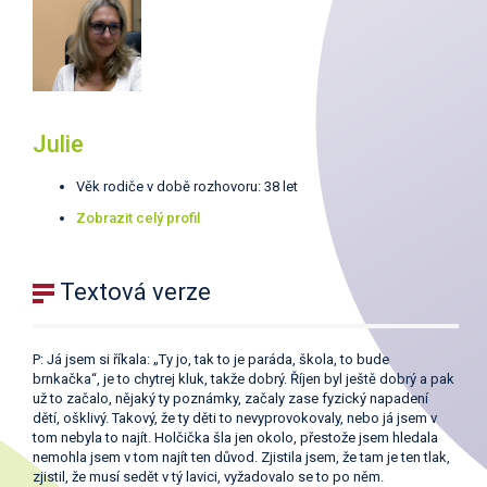
Julie
Věk rodiče v době rozhovoru: 38 let
Zobrazit celý profil
Textová verze
P: Já jsem si říkala: „Ty jo, tak to je paráda, škola, to bude
brnkačka“, je to chytrej kluk, takže dobrý. Říjen byl ještě dobrý a pak
už to začalo, nějaký ty poznámky, začaly zase fyzický napadení
dětí, ošklivý. Takový, že ty děti to nevyprovokovaly, nebo já jsem v
tom nebyla to najít. Holčička šla jen okolo, přestože jsem hledala
nemohla jsem v tom najít ten důvod. Zjistila jsem, že tam je ten tlak,
zjistil, že musí sedět v tý lavici, vyžadovalo se to po něm.