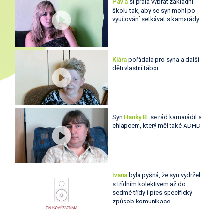
Pavla
si přála vybrat základní
školu tak, aby se syn mohl po
vyučování setkávat s kamarády.
Klára
pořádala pro syna a další
děti vlastní tábor.
Syn
Hanky B.
se rád kamarádil s
chlapcem, který měl také ADHD
Ivana
byla pyšná, že syn vydržel
s třídním kolektivem až do
sedmé třídy i přes specifický
způsob komunikace.