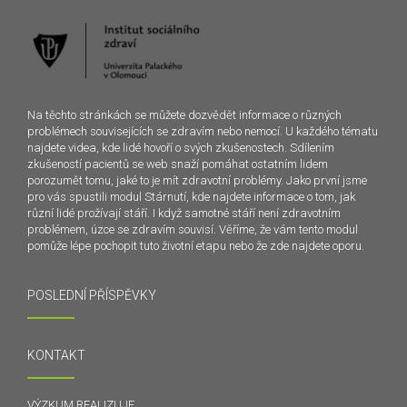
Na těchto stránkách se můžete dozvědět informace o různých
problémech souvisejících se zdravím nebo nemocí. U každého tématu
najdete videa, kde lidé hovoří o svých zkušenostech. Sdílením
zkušeností pacientů se web snaží pomáhat ostatním lidem
porozumět tomu, jaké to je mít zdravotní problémy. Jako první jsme
pro vás spustili modul Stárnutí, kde najdete informace o tom, jak
různí lidé prožívají stáří. I když samotné stáří není zdravotním
problémem, úzce se zdravím souvisí. Věříme, že vám tento modul
pomůže lépe pochopit tuto životní etapu nebo že zde najdete oporu.
POSLEDNÍ PŘÍSPĚVKY
KONTAKT
VÝZKUM REALIZUJE