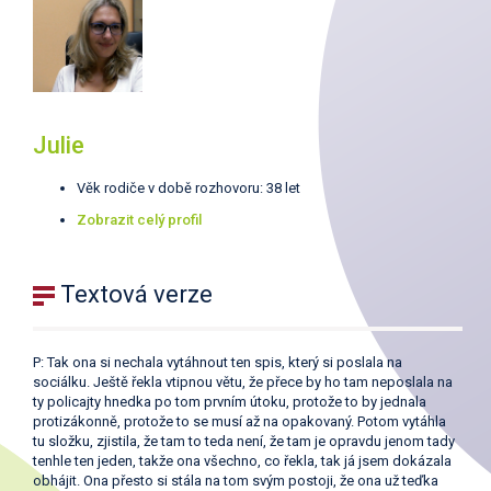
Julie
Věk rodiče v době rozhovoru: 38 let
Zobrazit celý profil
Textová verze
P: Tak ona si nechala vytáhnout ten spis, který si poslala na
sociálku. Ještě řekla vtipnou větu, že přece by ho tam neposlala na
ty policajty hnedka po tom prvním útoku, protože to by jednala
protizákonně, protože to se musí až na opakovaný. Potom vytáhla
tu složku, zjistila, že tam to teda není, že tam je opravdu jenom tady
tenhle ten jeden, takže ona všechno, co řekla, tak já jsem dokázala
obhájit. Ona přesto si stála na tom svým postoji, že ona už teďka