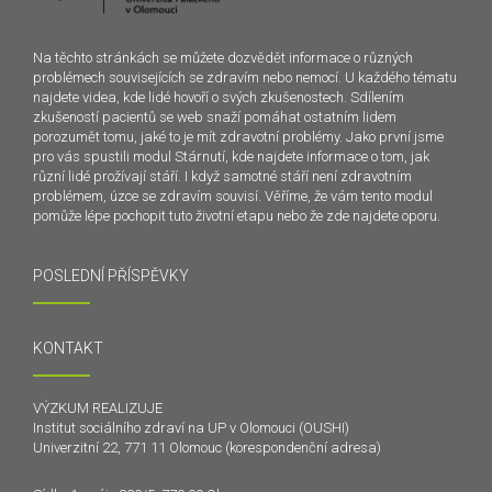
Na těchto stránkách se můžete dozvědět informace o různých
problémech souvisejících se zdravím nebo nemocí. U každého tématu
najdete videa, kde lidé hovoří o svých zkušenostech. Sdílením
zkušeností pacientů se web snaží pomáhat ostatním lidem
porozumět tomu, jaké to je mít zdravotní problémy. Jako první jsme
pro vás spustili modul Stárnutí, kde najdete informace o tom, jak
různí lidé prožívají stáří. I když samotné stáří není zdravotním
problémem, úzce se zdravím souvisí. Věříme, že vám tento modul
pomůže lépe pochopit tuto životní etapu nebo že zde najdete oporu.
POSLEDNÍ PŘÍSPĚVKY
KONTAKT
VÝZKUM REALIZUJE
Institut sociálního zdraví na UP v Olomouci (OUSHI)
Univerzitní 22, 771 11 Olomouc (korespondenční adresa)