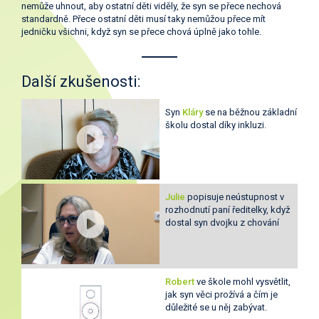
nemůže uhnout, aby ostatní děti viděly, že syn se přece nechová
standardně. Přece ostatní děti musí taky nemůžou přece mít
jedničku všichni, když syn se přece chová úplně jako tohle.
Další zkušenosti:
Syn
Kláry
se na běžnou základní
školu dostal díky inkluzi.
Julie
popisuje neústupnost v
rozhodnutí paní ředitelky, když
dostal syn dvojku z chování
Robert
ve škole mohl vysvětlit,
jak syn věci prožívá a čím je
důležité se u něj zabývat.