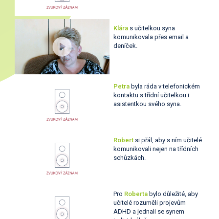
Klára
s učitelkou syna
komunikovala přes email a
deníček.
Petra
byla ráda v telefonickém
kontaktu s třídní učitelkou i
asistentkou svého syna.
Robert
si přál, aby s ním učitelé
komunikovali nejen na třídních
schůzkách.
Pro
Roberta
bylo důležité, aby
učitelé rozuměli projevům
ADHD a jednali se synem