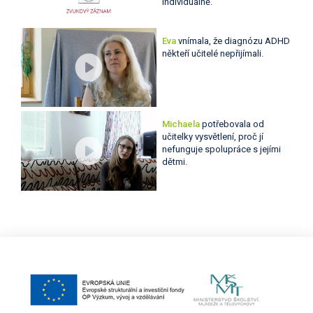
individuálně.
Eva
vnímala, že diagnózu ADHD
někteří učitelé nepřijímali.
Michaela
potřebovala od
učitelky vysvětlení, proč jí
nefunguje spolupráce s jejími
dětmi.