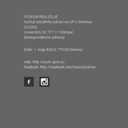
VÝZKUM REALIZUJE
Institut sociálního zdraví na UP v Olomouci
(OUSHI)
Univerzitní 22, 771 11 Olomouc
(korespondenční adresa)
Sídlo: 1. máje 820/5, 779 00 Olomouc
web:
http://oushi.upol.cz/
facebook:
http://facebook.com/hovoryozdravi