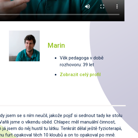
Marin
Věk pedagoga v době
rozhovoru: 39 let
Zobrazit celý profil
dy jsem se s ním neučil, jakože pojď si sednout tady ke stolu
. Vařili jsme o víkendu oběd. Chlapec měl manuální činnost,
 jsem do něj hustil tu látku. Tenkrát dělal ještě fyzioterapii,
 mu furt opakoval těch 10 kloubů a on to opakoval po mně.