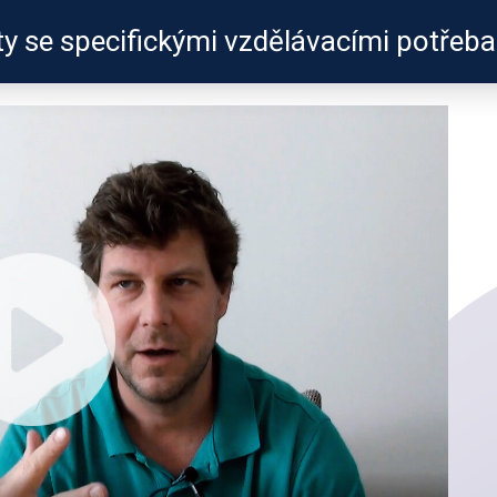
ty se specifickými vzdělávacími potřeb
ZKUŠENOSTI
PROFILY ÚČASTNÍKŮ
UŽITEČN