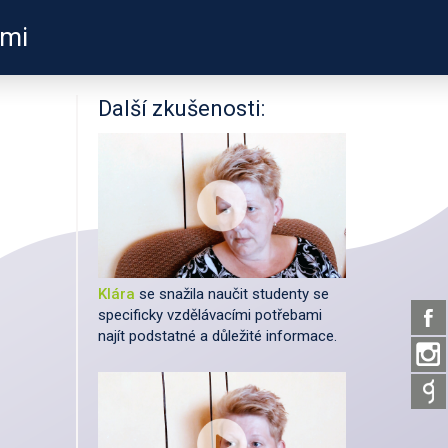
ami
PODPOŘTE NÁS
É ODKAZY
O PROJEKTU
Další zkušenosti:
Klára
se snažila naučit studenty se
specificky vzdělávacími potřebami
najít podstatné a důležité informace.