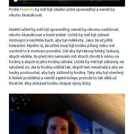
Podle
Markéty
by měl být ideální učitel spravedlivý a neměl by
nikoho škatulkovat.
Ideální učitel by měl být spravedlivý, neměl by nikomu nadržovat,
nikoho škatulkovat a hned srážet. Určitě by měl být zdravě
motivující a nechtěla bych, aby byl měkkota. Jako že až příliš
tolerantní. Myslím si, že učitel musí být trošku přísný, nebo mě
osobně to k motivaci pomáhá. Dál aby byl takový lidský, laskavý,
abych věděla, že před ním nemusím mít strach chodit k němu na
hodiny a abych si jeho hodiny užívala. Určitě by měl být zábavný, ne
vyloženě on, ale ty hodiny udělat tak, abych tam neusínala a aby se
hezky poslouchal, aby byly záživné ty hodiny. Taky aby byl otevřený
k řešení problémů a neměl zajeté koleje, protože to tak dělá už
třicet let. Aby dokázal trošku chápat vývoj doby.