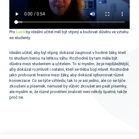
Pro
Lucii
by ideální učitel měl být vtipný a budovat důvěru ve vztahu
se studenty.
Ideální učitel, aby byl vtipný, dokázal zaujmout v hodině žáky, kteří
to studium berou na lehkou váhu. Rozhodně by tam měla být
důvěra mezi studentem a učitelem. To si myslím, že je nejdůležitější,
aby dokázal rozmluvit i ostatní, kteří se třeba bojí mluvit. Rozhodně
jako probourat hranice mezi žáky, aby dokázal vyburcovat různé
konverzace. Co se týče vzhledu, tak to je asi jedno, ale co se týče
zkoušení a písemek, nemusel by vůbec zkoušet ani psát písemky,
ale myslím si, že různé prověření znalostí není někdy špatné, takže
proč ne.