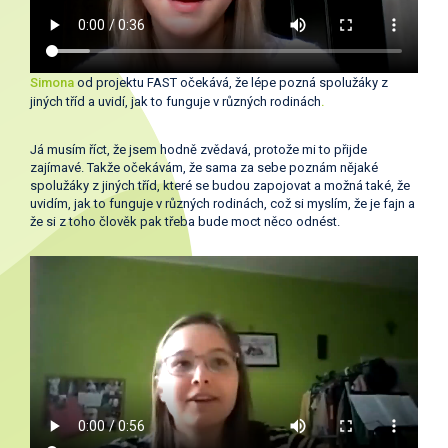
Simona
od projektu FAST očekává, že lépe pozná spolužáky z
jiných tříd a uvidí, jak to funguje v různých rodinách
.
Já musím říct, že jsem hodně zvědavá, protože mi to přijde
zajímavé. Takže očekávám, že sama za sebe poznám nějaké
spolužáky z jiných tříd, které se budou zapojovat a možná také, že
uvidím, jak to funguje v různých rodinách, což si myslím, že je fajn a
že si z toho člověk pak třeba bude moct něco odnést.