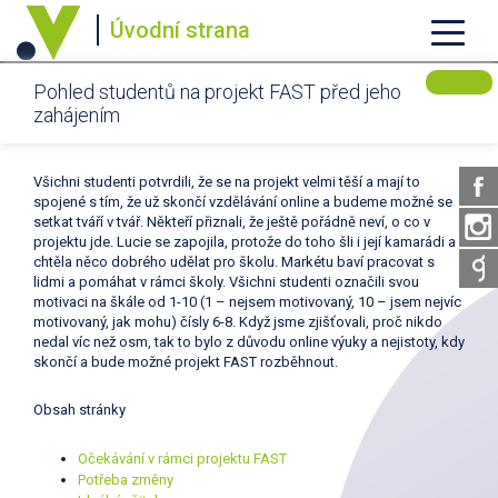
Úvodní strana
Pohled studentů na projekt FAST před jeho
zahájením
Všichni studenti potvrdili, že se na projekt velmi těší a mají to
spojené s tím, že už skončí vzdělávání online a budeme možné se
setkat tváří v tvář. Někteří přiznali, že ještě pořádně neví, o co v
projektu jde. Lucie se zapojila, protože do toho šli i její kamarádi a
chtěla něco dobrého udělat pro školu. Markétu baví pracovat s
lidmi a pomáhat v rámci školy. Všichni studenti označili svou
motivaci na škále od 1-10 (1 – nejsem motivovaný, 10 – jsem nejvíc
motivovaný, jak mohu) čísly 6-8. Když jsme zjišťovali, proč nikdo
nedal víc než osm, tak to bylo z důvodu online výuky a nejistoty, kdy
skončí a bude možné projekt FAST rozběhnout.
Obsah stránky
Očekávání v rámci projektu FAST
Potřeba změny