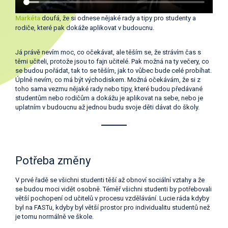
Markéta
doufá, že si odnese nějaké rady a tipy pro studenty a
rodiče, které pak dokáže aplikovat v budoucnu.
Já právě nevím moc, co očekávat, ale těším se, že strávím čas s
těmi učiteli, protože jsou to fajn učitelé. Pak možná na ty večery, co
se budou pořádat, tak to se těším, jak to vůbec bude celé probíhat.
Úplně nevím, co má být východiskem. Možná očekávám, že si z
toho sama vezmu nějaké rady nebo tipy, které budou předávané
studentům nebo rodičům a dokážu je aplikovat na sebe, nebo je
uplatním v budoucnu až jednou budu svoje děti dávat do školy.
Potřeba změny
V prvé řadě se všichni studenti těší až obnoví sociální vztahy a že
se budou moci vidět osobně. Téměř všichni studenti by potřebovali
větší pochopení od učitelů v procesu vzdělávání. Lucie ráda kdyby
byl na FASTu, kdyby byl větší prostor pro individualitu studentů než
je tomu normálně ve škole.