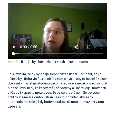
Markéta
říká, že by chtěla zlepšit vztah učitel – student.
Já si myslím, že by bylo fajn zlepšit vztah učitel – student, aby ti
učitelé byli třeba víc flexibilnější v tom smyslu, aby to české školství
dokázelo myslet na studenta jako na jedince a ne jako všechny brát
plošně. Myslím si, že každý má jiné potřeby a jiné studijní možnosti
a vůbec i kapacitu mozkovou, že by se prostě nemělo po všech
chtít to stejné. Na druhou stranu zas to pohlídat, aby se to
nedostalo do kolejí, kdy budeme takoví až moc rozmazlení v tom
vzdělání.