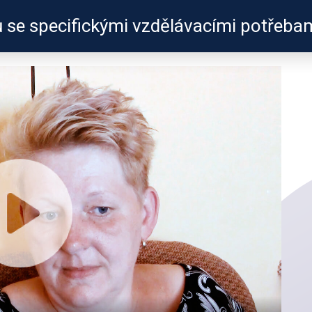
ů se specifickými vzdělávacími potřeba
ZKUŠENOSTI
PROFILY ÚČASTNÍKŮ
UŽITEČN