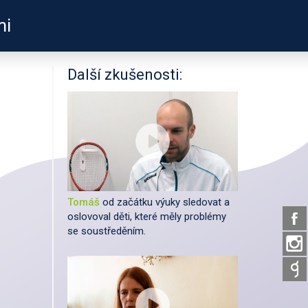
mi
PODPOŘTE NÁS
É ODKAZY
O PROJEKTU
Další zkušenosti:
Tomáš
od začátku výuky sledovat a
oslovoval děti, které měly problémy
se soustředěním.