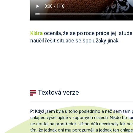
Klára
ocenila, že se po roce práce její stude
naučil řešit situace se spolužáky jinak.
Textová verze
P: Když jsem byla u toho posledního a než sem tam při
chlapec vyšel úplně v záporných číslech. Nikdo ho ta
se dostal na prostředek. Už ho děti nevnímaly tak nega
tím, že jednak oni mu porozuměli a jednak ten chlapec 