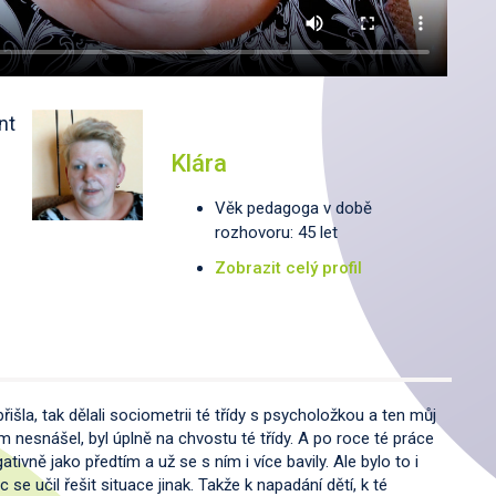
nt
Klára
Věk pedagoga v době
rozhovoru: 45 let
Zobrazit celý profil
šla, tak dělali sociometrii té třídy s psycholožkou a ten můj
m nesnášel, byl úplně na chvostu té třídy. A po roce té práce
tivně jako předtím a už se s ním i více bavily. Ale bylo to i
se učil řešit situace jinak. Takže k napadání dětí, k té