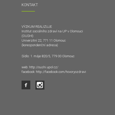
KONTAKT
VÝZKUM REALIZUJE
Institut sociálního zdraví na UP v Olomouci
(OUSHI)
Univerzitní 22, 771 11 Olomouc
(korespondenční adresa)
Sídlo: 1. máje 820/5, 779 00 Olomouc
web:
http://oushi.upol.cz/
facebook:
http://facebook.com/hovoryozdravi