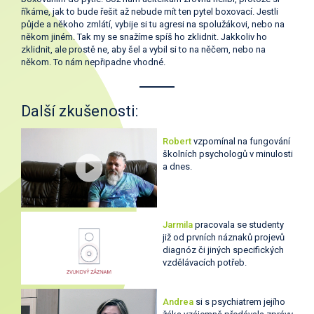
říkáme, jak to bude řešit až nebude mít ten pytel boxovací. Jestli
půjde a někoho zmlátí, vybije si tu agresi na spolužákovi, nebo na
někom jiném. Tak my se snažíme spíš ho zklidnit. Jakkoliv ho
zklidnit, ale prostě ne, aby šel a vybil si to na něčem, nebo na
někom. To nám nepřipadne vhodné.
Další zkušenosti:
Robert
vzpomínal na fungování
školních psychologů v minulosti
a dnes.
Jarmila
pracovala se studenty
již od prvních náznaků projevů
diagnóz či jiných specifických
vzdělávacích potřeb.
Andrea
si s psychiatrem jejího