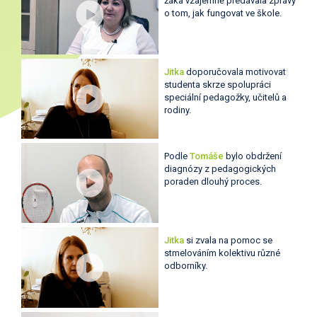
žáka vzájemně předávala zprávy
o tom, jak fungovat ve škole.
Jitka
doporučovala motivovat
studenta skrze spolupráci
speciální pedagožky, učitelů a
rodiny.
Podle
Tomáše
bylo obdržení
diagnózy z pedagogických
poraden dlouhý proces.
Jitka
si zvala na pomoc se
stmelováním kolektivu různé
odborníky.