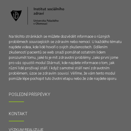
Na těchto stránkách se můžete dozvědět informace o různých
problémech souvisejících se zdravím nebo nemocí. U každého tématu
najdete videa, kde lidé hovoří o svých zkušenostech. Sdílením
zkušeností pacientů se web snaží pomáhat ostatním lidem
porozumět tomu, jaké to je mít zdravotní problémy. Jako první jsme
pro vás spustili modul Stárnutí, kde najdete informace o tom, jak
různí lidé prožívají stáří. I když samotné stáří není zdravotním
problémem, úzce se zdravím souvisí. Věříme, že vám tento modul
pomůže lépe pochopit tuto životní etapu nebo že zde najdete oporu.
POSLEDNÍ PŘÍSPĚVKY
KONTAKT
VÝZKUM REALIZUJE