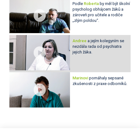
Podle
Roberta
by měl být školní
psycholog obhájcem žáků a
zároveň pro učitele a rodiče
„zlým poldou“.
Andree
a jejím kolegyním se
nezdála rada od psychiatra
jejich žáka.
Marinovi
pomáhaly sepsané
zkušenosti z praxe odborníků.