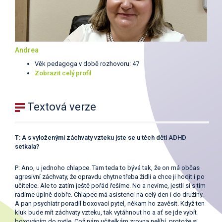
Andrea
Věk pedagoga v době rozhovoru: 47
Zobrazit celý profil
Textová verze
T: A s vyloženými záchvaty vzteku jste se u těch dětí ADHD
setkala?
P: Ano, u jednoho chlapce. Tam teda to bývá tak, že on má občas
agresivní záchvaty, že opravdu chytne třeba židli a chce ji hodit i po
učitelce. Ale to zatím ještě pořád řešíme. No a nevíme, jestli si s tím
radíme úplně dobře. Chlapec má asistenci na celý den i do družiny.
A pan psychiatr poradil boxovací pytel, někam ho zavěsit. Když ten
kluk bude mít záchvaty vzteku, tak vytáhnout ho a ať se jde vybít
boxováním do pytle. Což nám učitelkám zrovna nelíbí, protože si