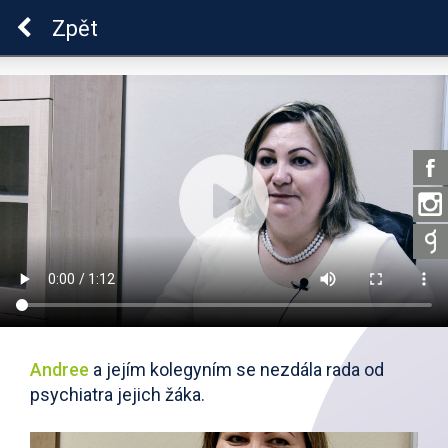
ADHD
Zpět
Andree
a jejím kolegyním se nezdála rada od
psychiatra jejich žáka.