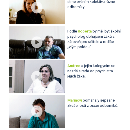
stmelováním kolektivu různé
odborníky.
Podle
Roberta
by měl být školní
psycholog obhájcem žáků a
zároveň pro učitele a rodiče
„zlým poldou“.
Andree
a jejím kolegyním se
nezdála rada od psychiatra
jejich žáka.
Marinovi
pomáhaly sepsané
zkušenosti z praxe odborníků.