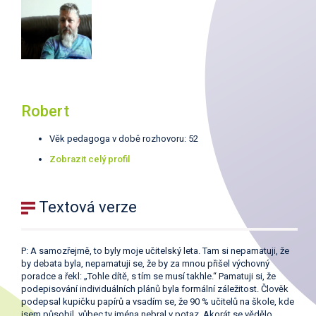
Robert
Věk pedagoga v době rozhovoru: 52
Zobrazit celý profil
Textová verze
P: A samozřejmě, to byly moje učitelský leta. Tam si nepamatuji, že
by debata byla, nepamatuji se, že by za mnou přišel výchovný
poradce a řekl: „Tohle dítě, s tím se musí takhle.“ Pamatuji si, že
podepisování individuálních plánů byla formální záležitost. Člověk
podepsal kupičku papírů a vsadím se, že 90 % učitelů na škole, kde
jsem působil, vůbec ty jména nebral v potaz. Akorát se vědělo