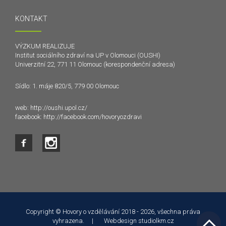
KONTAKT
VÝZKUM REALIZUJE
Institut sociálního zdraví na UP v Olomouci (OUSHI)
Univerzitní 22, 771 11 Olomouc (korespondenční adresa)
Sídlo: 1. máje 820/5, 779 00 Olomouc
web:
http://oushi.upol.cz/
facebook:
http://facebook.com/hovoryozdravi
Tento web používá k poskytování služeb a analýze
návštěvnosti soubory cookie. Používáním tohoto webu s tím
souhlasíte.
Copyright © Hovory o vzdělávání 2018 - 2026, všechna práva
vyhrazena. | Webdesign
studiolkm.cz
Souhlasím