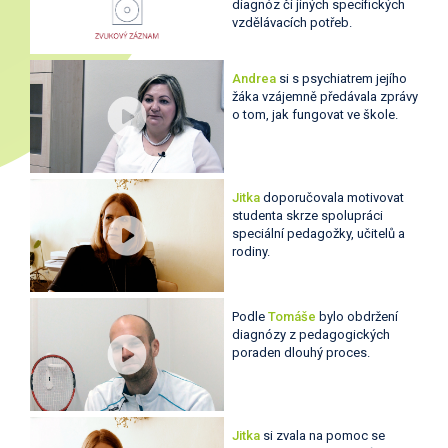
diagnóz či jiných specifických
vzdělávacích potřeb.
Andrea
si s psychiatrem jejího
žáka vzájemně předávala zprávy
o tom, jak fungovat ve škole.
Jitka
doporučovala motivovat
studenta skrze spolupráci
speciální pedagožky, učitelů a
rodiny.
Podle
Tomáše
bylo obdržení
diagnózy z pedagogických
poraden dlouhý proces.
Jitka
si zvala na pomoc se