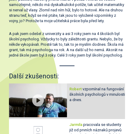
samozřejmě, někdo má dyskalkulické potíže, tak učitel matematiky
si nerval už vlasy. Zlomil nad ním hůl, bylo to hotové. Ale na druhou
stranu teď, když se mě ptáte, tak jsou to vyloženě vzpomínky z
vojny, jo? Protože ta moje učitelská práce byla před lety.
A pak jsem odešel z univerzity a asi 3 roky jsem na 4 školách byl
školní psycholog. Vždycky to byly záležitosti grantu. Nebylo, že by
někde vykopávali. Prostě tak to, tak to je myslím dodnes. Škola má
grant, tak má psychologa na rok. A na další už ho nemá. Akorát na
jedné škole jsem byl 3 roky. Celé 3 roky jsem byl školní psycholog.
Další zkušenosti:
Robert
vzpomínal na fungování
školních psychologů v minulosti
a dnes.
Jarmila
pracovala se studenty
již od prvních náznaků projevů