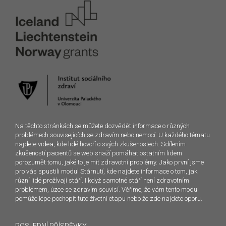
Na těchto stránkách se můžete dozvědět informace o různých
problémech souvisejících se zdravím nebo nemocí. U každého tématu
najdete videa, kde lidé hovoří o svých zkušenostech. Sdílením
zkušeností pacientů se web snaží pomáhat ostatním lidem
porozumět tomu, jaké to je mít zdravotní problémy. Jako první jsme
pro vás spustili modul Stárnutí, kde najdete informace o tom, jak
různí lidé prožívají stáří. I když samotné stáří není zdravotním
problémem, úzce se zdravím souvisí. Věříme, že vám tento modul
pomůže lépe pochopit tuto životní etapu nebo že zde najdete oporu.
POSLEDNÍ PŘÍSPĚVKY