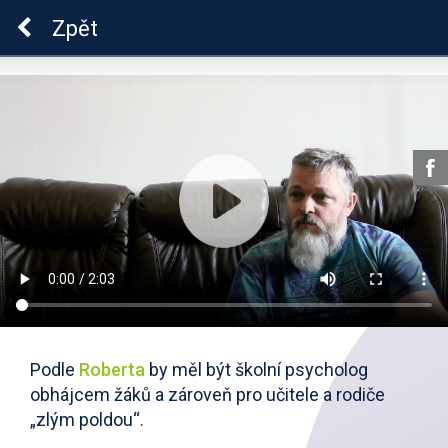
ADHD
Zpět
Podle
Roberta
by měl být školní psycholog
obhájcem žáků a zároveň pro učitele a rodiče
„zlým poldou“.