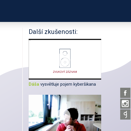
PODPOŘTE NÁS
ÍKŮ
UŽITEČNÉ ODKAZY
Další zkušenosti:
Dáša
vysvětluje pojem kyberšikana