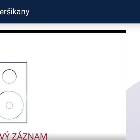
eršikany
ZKUŠENOSTI
PROFILY ÚČASTN