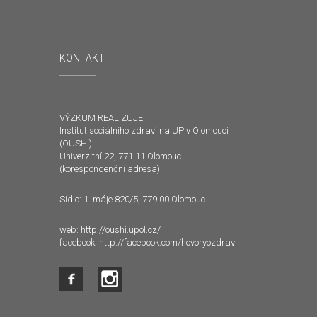
KONTAKT
VÝZKUM REALIZUJE
Institut sociálního zdraví na UP v Olomouci
(OUSHI)
Univerzitní 22, 771 11 Olomouc
(korespondenční adresa)
Sídlo: 1. máje 820/5, 779 00 Olomouc
web:
http://oushi.upol.cz/
facebook:
http://facebook.com/hovoryozdravi