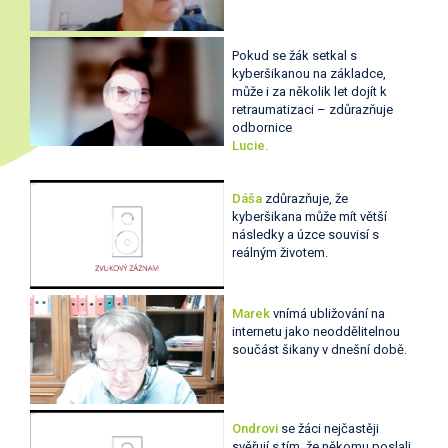
Pokud se žák setkal s
kyberšikanou na základce,
může i za několik let dojít k
retraumatizaci – zdůrazňuje
odbornice
Lucie.
Dáša
zdůrazňuje, že
kyberšikana může mít větší
následky a úzce souvisí s
reálným životem.
Marek
vnímá ubližování na
internetu jako neoddělitelnou
součást šikany v dnešní době.
Ondrovi
se žáci nejčastěji
svěřují s tím, že někomu poslali