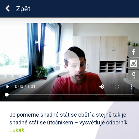
Škola dobrých vztahů
Zpět
Je poměrně snadné stát se obětí a stejně tak je
snadné stát se útočníkem – vysvětluje odborník
Lukáš
.