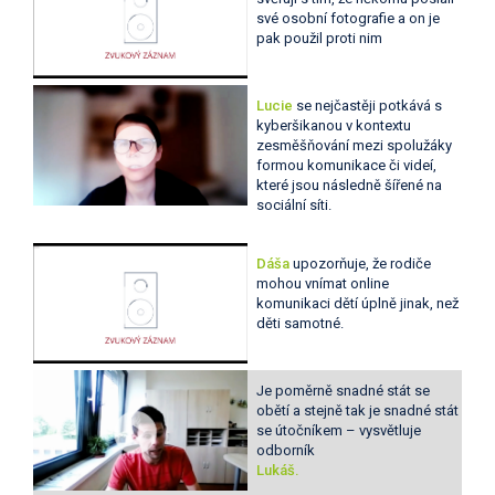
své osobní fotografie a on je
pak použil proti nim
Lucie
se nejčastěji potkává s
kyberšikanou v kontextu
zesměšňování mezi spolužáky
formou komunikace či videí,
které jsou následně šířené na
sociální síti.
Dáša
upozorňuje, že rodiče
mohou vnímat online
komunikaci dětí úplně jinak, než
děti samotné.
Je poměrně snadné stát se
obětí a stejně tak je snadné stát
se útočníkem – vysvětluje
odborník
Lukáš.