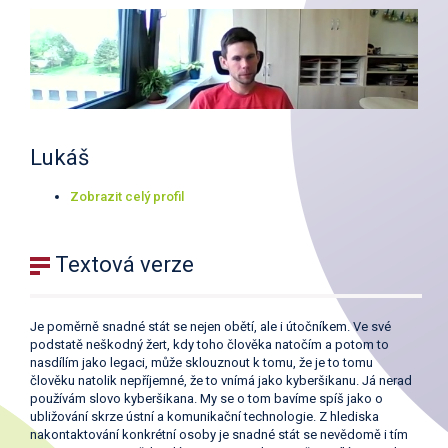
Lukáš
Zobrazit celý profil
Textová verze
Je poměrně snadné stát se nejen obětí, ale i útočníkem. Ve své
podstatě neškodný žert, kdy toho člověka natočím a potom to
nasdílím jako legaci, může sklouznout k tomu, že je to tomu
člověku natolik nepříjemné, že to vnímá jako kyberšikanu. Já nerad
používám slovo kyberšikana. My se o tom bavíme spíš jako o
ubližování skrze ústní a komunikační technologie. Z hlediska
nakontaktování konkrétní osoby je snadné stát se nevědomě i tím