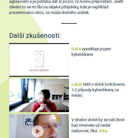
agresorem a je potřeba dát si pozor, co komu přeposílám. Jestli
dávám to se mi líbí na nějaké příspěvky, kde je například
prezentováno něco, co může druhého urážek.
Další zkušenosti:
Dáša
vysvětluje pojem
kyberšikana
Lukáš
řešil v době lockdownu
1-2 případy kyberšikany za
měsíc.
V dnešní době by se náš život
bez internetu už nedal
realizovat, říká
Jirka.