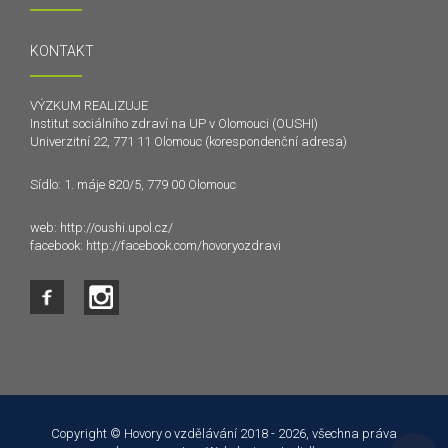
KONTAKT
VÝZKUM REALIZUJE
Institut sociálního zdraví na UP v Olomouci (OUSHI)
Univerzitní 22, 771 11 Olomouc (korespondenční adresa)
Sídlo: 1. máje 820/5, 779 00 Olomouc
web:
http://oushi.upol.cz/
facebook:
http://facebook.com/hovoryozdravi
Tento web používá k poskytování služeb a analýze
návštěvnosti soubory cookie. Používáním tohoto webu s tím
souhlasíte.
Copyright © Hovory o vzdělávání 2018 - 2026, všechna práva