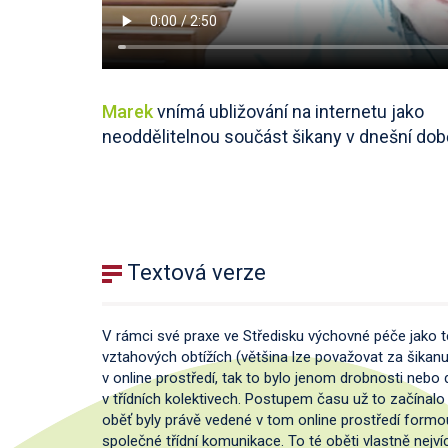
Marek
vnímá ubližování na internetu jako
neoddělitelnou součást šikany v dnešní dob
Textová verze
V rámci své praxe ve Středisku výchovné péče jako te
vztahových obtížích (většina lze považovat za šikanu
v online prostředí, tak to bylo jenom drobnosti ne
v třídních kolektivech. Postupem času už to začínalo 
oběť byly právě vedené v tom online prostředí formo
společné třídní komunikace. To té oběti vlastně nejvíc