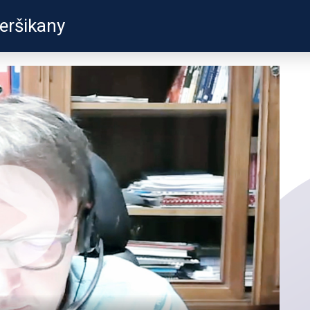
eršikany
ZKUŠENOSTI
PROFILY ÚČASTN