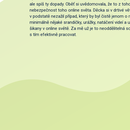
ale spíš ty dopady. Oběť si uvědomovala, že to z toh
nebezpečnost toho online světa. Děcka si v drtivé v
v podstatě nezažil případ, který by byl čistě jenom o
minimálně nějaké srandičky, urážky, natáčení videí a 
šikany v online světě. Za mě už je to neoddělitelná so
s tím efektivně pracovat.