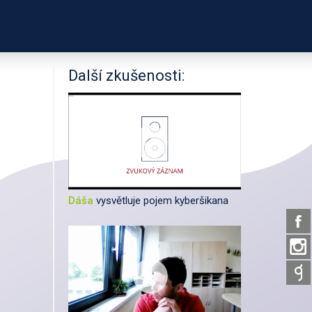
PODPOŘTE NÁS
ÍKŮ
UŽITEČNÉ ODKAZY
Další zkušenosti:
Dáša
vysvětluje pojem kyberšikana