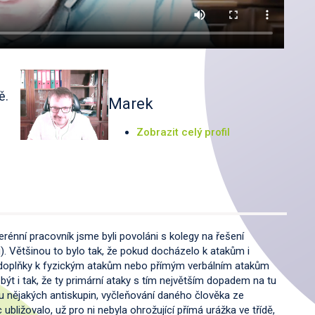
ě.
Marek
Zobrazit celý profil
rénní pracovník jsme byli povoláni s kolegy na řešení
). Většinou to bylo tak, že pokud docházelo k atakům i
bo doplňky k fyzickým atakům nebo přímým verbálním atakům
být i tak, že ty primární ataky s tím největším dopadem na tu
u nějakých antiskupin, vyčleňování daného člověka ze
 ubližovalo, už pro ni nebyla ohrožující přímá urážka ve třídě,