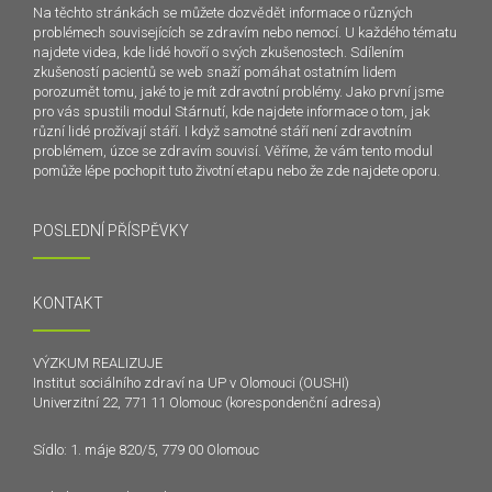
Na těchto stránkách se můžete dozvědět informace o různých
problémech souvisejících se zdravím nebo nemocí. U každého tématu
najdete videa, kde lidé hovoří o svých zkušenostech. Sdílením
zkušeností pacientů se web snaží pomáhat ostatním lidem
porozumět tomu, jaké to je mít zdravotní problémy. Jako první jsme
pro vás spustili modul Stárnutí, kde najdete informace o tom, jak
různí lidé prožívají stáří. I když samotné stáří není zdravotním
problémem, úzce se zdravím souvisí. Věříme, že vám tento modul
pomůže lépe pochopit tuto životní etapu nebo že zde najdete oporu.
POSLEDNÍ PŘÍSPĚVKY
KONTAKT
VÝZKUM REALIZUJE
Institut sociálního zdraví na UP v Olomouci (OUSHI)
Univerzitní 22, 771 11 Olomouc (korespondenční adresa)
Sídlo: 1. máje 820/5, 779 00 Olomouc